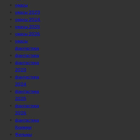
ужасы
ужасы 2023
ужасы 2024
ужасы 2025
ужасы 2026
ужасы
фантастика
фантастика
фантастика
2023
фантастика
2024
фантастика
2025
фантастика
2026
фантастика
боевики
Фильмы