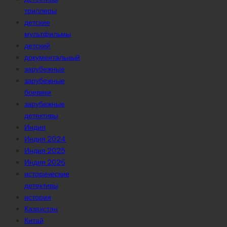
триллеры
детские
мультфильмы
детский
документальный
зарубежные
зарубежные
боевики
зарубежные
детективы
Индия
Индия 2024
Индия 2025
Индия 2026
исторические
детективы
история
Казахстан
Китай