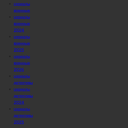
сериалы
военные
сериалы
военные
2024
сериалы
военные
2025
сериалы
военные
2026
сериалы
детективы
сериалы
детективы
2024
сериалы
детективы
2025