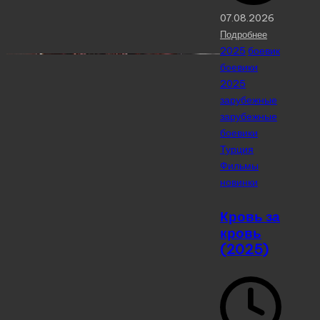
07.08.2026
Подробнее
Posted
2025
боевик
in
боевики
2025
зарубежные
зарубежные
боевики
Турция
Фильмы
новинки
Кровь за
кровь
(2025)