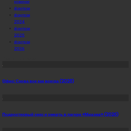
новинки
фэнтези
фэнтези
2024
фэнтези
2025
фэнтези
2026
Сейчас скачивают
Офис: Снова все как всегда (2025)
Подростковый секс и смерть в лагере «Миазма» (2026)