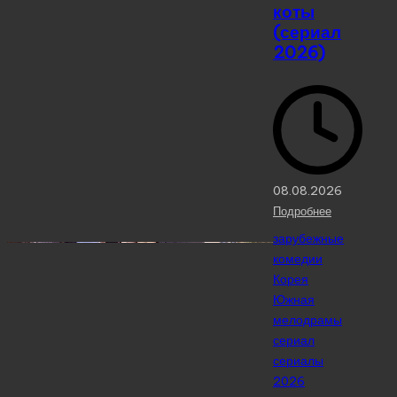
коты
(сериал
2026)
08.08.2026
Подробнее
Posted
зарубежные
in
комедии
Корея
Южная
мелодрамы
сериал
сериалы
2026