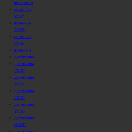
криминал
военные
2024
военные
2025
военные
2026
военный
детективы
детективы
2023
детективы
2024
детективы
2025
детективы
2026
детективы
СССР
детективы