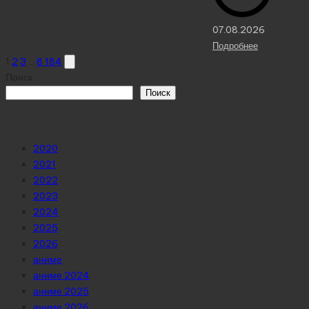
07.08.2026
Подробнее
Пагинация
Next
1
2
3
…
8 184
page
Поиск
записей
Поиск
Реклама
Рубрики
2020
2021
2022
2023
2024
2025
2026
аниме
аниме 2024
аниме 2025
аниме 2026