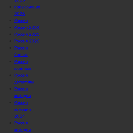
2025
приключения
2026
Россия
Россия 2024
Россия 2025
Россия 2026
Россия
боевик
Россия
военные
Россия
детективы
Россия
комедии
Россия
комедии
2024
Россия
комедии