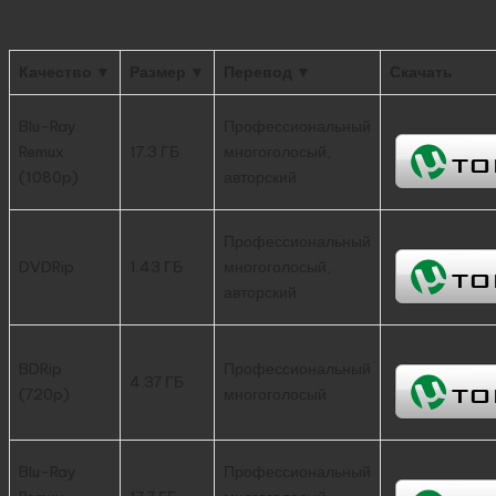
Качество ▼
Размер ▼
Перевод ▼
Скачать
Blu-Ray
Профессиональный
Remux
17.3 ГБ
многоголосый,
(1080p)
авторский
Профессиональный
DVDRip
1.43 ГБ
многоголосый,
авторский
BDRip
Профессиональный
4.37 ГБ
(720p)
многоголосый
Blu-Ray
Профессиональный