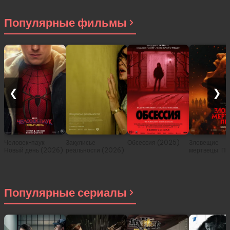
Популярные фильмы
❮
❯
Человек-паук:
Закулисье
Обсессия (2025)
Зловещие
Новый день (2026)
реальности (2026)
мертвецы: Пе
(2026)
Популярные сериалы