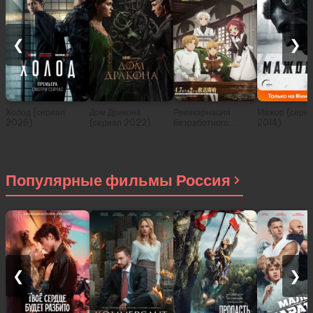
❮
❯
Холод (сериал
Дом Дракона
Реинкарнация
Мажор (сери
2026)
(сериал 2022)
безработного:
2014)
История о
приключениях в
другом мире (сериал
2021)
Популярные фильмы Россия
❮
❯