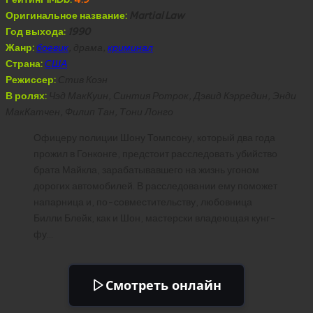
Оригинальное название:
Martial Law
Год выхода:
1990
Жанр:
боевик
, драма,
криминал
Страна:
США
Режиссер:
Стив Коэн
В ролях:
Чэд МакКуин, Синтия Ротрок, Дэвид Кэрредин, Энди
МакКатчен, Филип Тан, Тони Лонго
Офицеру полиции Шону Томпсону, который два года
прожил в Гонконге, предстоит расследовать убийство
брата Майкла, зарабатывавшего на жизнь угоном
дорогих автомобилей. В расследовании ему поможет
напарница и, по-совместительству, любовница
Билли Блейк, как и Шон, мастерски владеющая кунг-
фу…
Смотреть онлайн