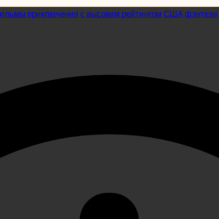
фильмы
приключения
с высоким рейтингом
США
фэнтези
вращение короля (200