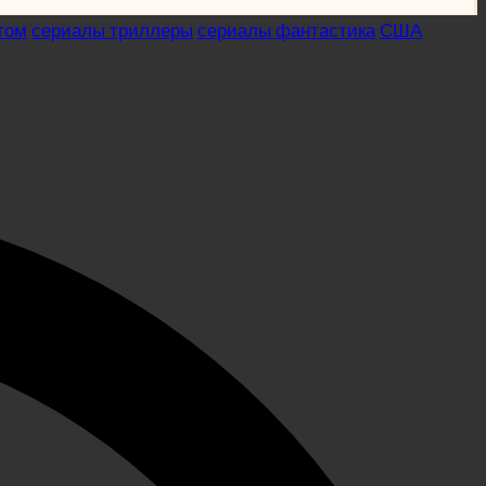
гом
сериалы триллеры
сериалы фантастика
США