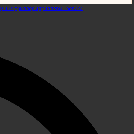
м
США
триллеры
триллеры боевики