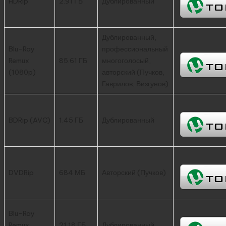
HDRip
2.91 ГБ
Дублированный
Дублированный,
Blu-Ray
профессиональный
Remux
85.61 ГБ
многоголосый,
(1080p)
авторский (Пучков,
Гаврилов, Визгунов)
BDRip (AVC)
1.45 ГБ
Дублированный
DVDRip
684 МБ
Авторский (Пучков)
Blu-Ray
Remux
21.18 ГБ
Дублированный