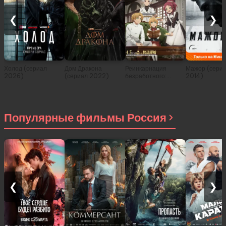
❮
❯
Холод (сериал
Дом Дракона
Реинкарнация
Мажор (сери
2026)
(сериал 2022)
безработного:
2014)
История о
приключениях в
другом мире (сериал
2021)
Популярные фильмы Россия
❮
❯