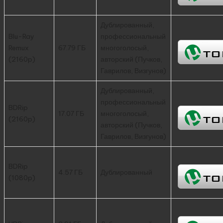
Дублированный,
Blu-Ray
профессиональный
Remux
67.79 ГБ
многоголосый,
(2160p)
авторский (Пучков,
Гаврилов, Визгунов)
Дублированный,
профессиональный
BDRip
17.07 ГБ
многоголосый,
(2160p)
авторский (Пучков,
Гаврилов, Визгунов)
BDRip
4.57 ГБ
Дублированный
(1080p)