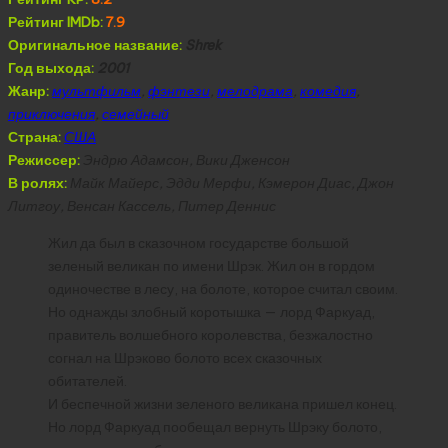
Рейтинг IMDb:
7.9
Оригинальное название:
Shrek
Год выхода:
2001
Жанр:
мультфильм
,
фэнтези
,
мелодрама
,
комедия
,
приключения
,
семейный
Страна:
США
Режиссер:
Эндрю Адамсон, Вики Дженсон
В ролях:
Майк Майерс, Эдди Мерфи, Кэмерон Диас, Джон
Литгоу, Венсан Кассель, Питер Деннис
Жил да был в сказочном государстве большой
зеленый великан по имени Шрэк. Жил он в гордом
одиночестве в лесу, на болоте, которое считал своим.
Но однажды злобный коротышка — лорд Фаркуад,
правитель волшебного королевства, безжалостно
согнал на Шрэково болото всех сказочных
обитателей.
И беспечной жизни зеленого великана пришел конец.
Но лорд Фаркуад пообещал вернуть Шрэку болото,