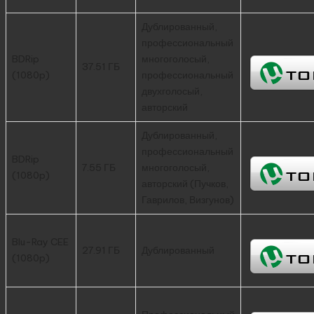
Дублированный,
профессиональный
BDRip
многоголосый,
37.51 ГБ
(1080p)
профессиональный
двухголосый,
авторский
Дублированный,
профессиональный
BDRip
7.55 ГБ
многоголосый,
(1080p)
авторский (Пучков,
Гаврилов, Визгунов)
Blu-Ray CEE
27.91 ГБ
Дублированный
(1080p)