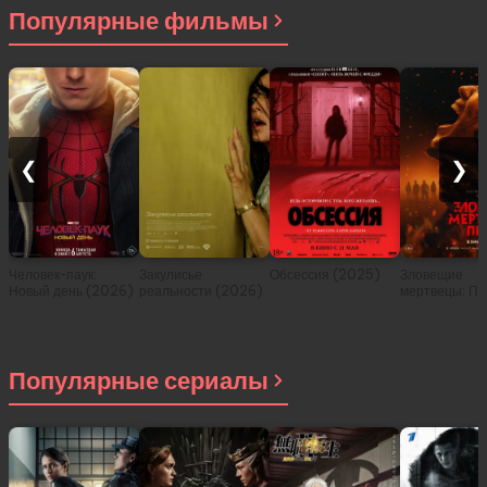
Популярные фильмы
❮
❯
Человек-паук:
Закулисье
Обсессия (2025)
Зловещие
Новый день (2026)
реальности (2026)
мертвецы: Пе
(2026)
Популярные сериалы