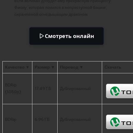
если великан добудет ему прекрасную принцессу
Фиону, которая томится в неприступной башне,
охраняемой огнедышащим драконом.
Смотреть онлайн
Качество ▼
Размер ▼
Перевод ▼
Скачать
BDRip
17.49 ГБ
Дублированный
(1080p)
BDRip
6.96 ГБ
Дублированный