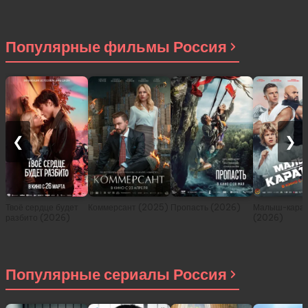
История о
приключениях в
другом мире (сериал
2021)
Популярные фильмы Россия
❮
❯
Твоё сердце будет
Коммерсант (2025)
Пропасть (2026)
Малыш-карат
разбито (2026)
(2026)
Популярные сериалы Россия