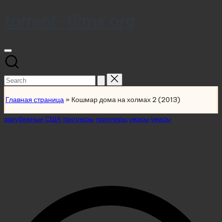
torrent-films.org
Skip
to
content
Search
for:
Главная страница
»
Кошмар дома на холмах 2 (2013)
Posted
зарубежные
США
триллеры
триллеры ужасы
ужасы
in
Кошмар дома на холмах 2
(2013)