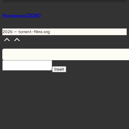
Распаковка (2026)
2026 — torrent-films.org
Scroll
to
Top
Insert