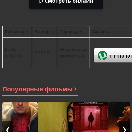
Смотреть онлайн
Качество ▼
Размер ▼
Перевод ▼
Скачать
BDRip
Любительский
6.92 ГБ
(1080p)
двухголосый
Популярные фильмы
❮
❯