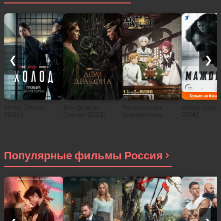
❮
❯
Холод (сериал
Дом Дракона
Реинкарнация
Мажор (сери
2026)
(сериал 2022)
безработного:
2014)
История о
приключениях в
другом мире (сериал
2021)
Популярные фильмы Россия