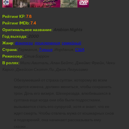
Рейтинг KP:
7.8
Рейтинг IMDb:
7.4
Оригинальное название:
Arabian Nights
Год выхода:
2000
Жанр:
фэнтези
,
приключения
,
семейный
Страна:
Германия,
Турция
, Иордания,
США
Режиссер:
Стив Бэррон
В ролях:
Мили Авиталь, Алан Бейтс, Джеймс Фрейн, Чеки
Карио, Джейсон Скотт Ли, Джон Легуизамо
Обезумевший от страха султан, которому во всем
видится измена, должен жениться, чтобы сохранить
трон. Дочь его визиря, Шехерезада, влюбившаяся в
султана еще когда они оба были подростками,
вызывается стать его супругой, хотя и знает, что ее
ждет смерть. Чтобы отвлечь мужа от кошмарных снов
и подозрений, она начинает рассказывать ему
сказки…