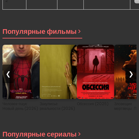
2
Популярные фильмы
❮
❯
Человек-паук:
Закулисье
Обсессия (2025)
Зловещие
Новый день (2026)
реальности (2026)
мертвецы: Пе
(2026)
Популярные сериалы