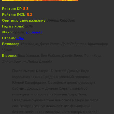
Рейтинг KP:
8.3
Рейтинг IMDb:
8.2
Оригинальное название:
Animal Kingdom
Год выхода:
2016
Жанр:
драма,
криминал
Страна:
США
Режиссер:
Ник Копус, Джон Уэллс, Дэйв Родригез, Кристофер
Чулак
В ролях:
Шон Хэтоси, Бен Робсон, Джейк Вири, Финн Коул,
Эллен Баркин, Лейла Джордж
После смерти матери 17-летний Джошуа Коди
переезжает к своей родне в пляжный городок в
Южной Калифорнии. Семейным делом руководит
бабушка Джошуа — Джанин Коди. Главный её
помощник — старший из братьев Коди, Поуп.
Остальные сыновья тоже помогают матери по мере
сил. Вскоре Джошуа понимает, что фамильный
бизнес связан с криминалом, и что теперь он волей-