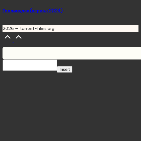
Голливудск (сериал 2024)
2026 — torrent-films.org
Scroll
to
Top
Insert