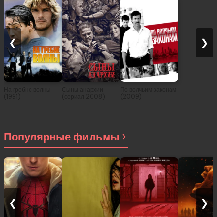
❮
❯
На гребне волны
Сыны анархии
По волчьим законам
(1991)
(сериал 2008)
(2009)
Популярные фильмы
❮
❯