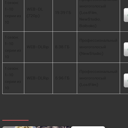
1 сезон:
многоголосый
1-10
WEB-DL
19.39 ГБ
(LostFilm,
серии из
(720p)
NewStudio,
10
Baibako)
1 сезон:
Профессиональный
1-10
WEB-DLRip
8.38 ГБ
многоголосый
серии из
(NewStudio)
10
1 сезон:
Профессиональный
1-10
WEB-DLRip
5.96 ГБ
многоголосый
серии из
(LostFilm)
10
Похожее