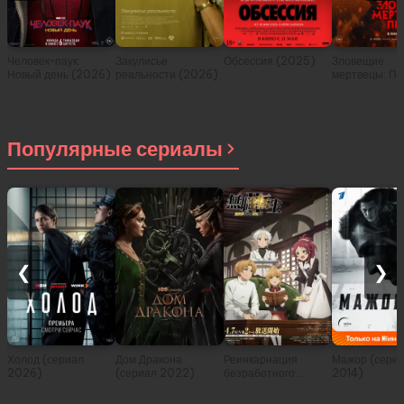
Человек-паук:
Закулисье
Обсессия (2025)
Зловещие
Новый день (2026)
реальности (2026)
мертвецы: Пе
(2026)
Популярные сериалы
❮
❯
Холод (сериал
Дом Дракона
Реинкарнация
Мажор (сери
2026)
(сериал 2022)
безработного:
2014)
История о
приключениях в