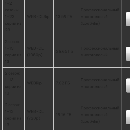
1-2
сезоны:
Профессиональный
1-23
WEB-DLRip
13.59 ГБ
многоголосый
серии из
(LostFilm)
23
2 сезон:
1-13
WEB-DL
Профессиональный
26.65 ГБ
серии из
(1080p)
многоголосый
13
2 сезон:
1-13
Профессиональный
WEBRip
7.62 ГБ
серии из
многоголосый
13
2 сезон:
Профессиональный
1-13
WEB-DL
19.16 ГБ
многоголосый
серии из
(720p)
(LostFilm)
13