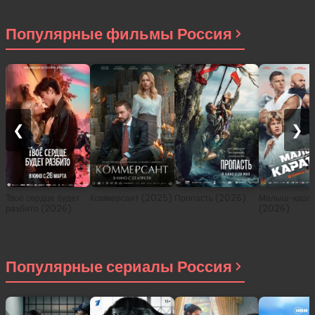
другом мире (сериал
2021)
Популярные фильмы Россия
❮
❯
Твоё сердце будет
Коммерсант (2025)
Пропасть (2026)
Малыш-карат
разбито (2026)
(2026)
Популярные сериалы Россия