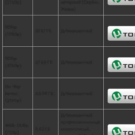
(2160p)
авторский (Сербин,
Живов)
BDRip
10.87 ГБ
Дублированный
(1080p)
BDRip
27.66 ГБ
Дублированный
(2160p)
Blu-Ray
Remux
46.06 ГБ
Дублированный
(2160p)
Дублированный,
профессиональный
WEB-DLRip
8.62 ГБ
многоголосый,
(720p)