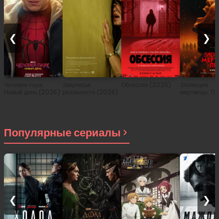
❮
❯
Человек-паук:
Закулисье
Обсессия (2025)
Зловещие
Новый день (2026)
реальности (2026)
мертвецы: Пе
(2026)
Популярные сериалы
❮
❯