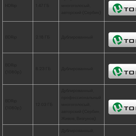
HDRip
1.47 ГБ
многоголосый,
авторский (Сербин)
BDRip
2.18 ГБ
Дублированный
BDRip
8.23 ГБ
Дублированный
(1080p)
Дублированный,
профессиональный
BDRip
12.03 ГБ
многоголосый,
(1080p)
авторский (Сербин,
Живов, Визгунов)
Дублированный,