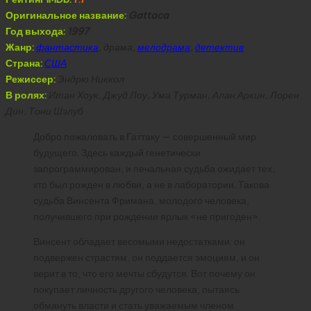
Оригинальное название:
Gattaca
Год выхода:
1997
Жанр:
фантастика
, драма,
мелодрама
,
детектив
Страна:
США
Режиссер:
Эндрю Никкол
В ролях:
Итан Хоук, Джуд Лоу, Ума Турман, Алан Аркин, Лорен
Дин, Тони Шэлуб
Добро пожаловать в Гаттаку — совершенный мир
будущего. Здесь каждый генетически
запрограммирован, и печальная судьба ожидает тех,
кто был рожден в любви, а не в лаборатории. Такова
судьба Винсента Фримана, молодого человека,
получившего при рождении ярлык «не пригоден».
Винсент обладает весомыми недостатками: он
подвержен страстям, он поддается эмоциям, и он
верит в то, что его мечты сбудутся. Вот почему он
покупает личность другого человека, пытаясь
обмануть власти и стать уважаемым членом