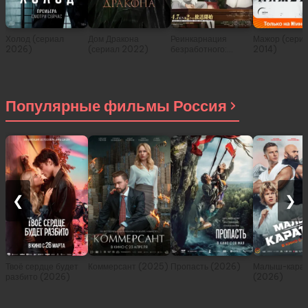
Холод (сериал
Дом Дракона
Реинкарнация
Мажор (сери
2026)
(сериал 2022)
безработного:
2014)
История о
приключениях в
другом мире (сериал
2021)
Популярные фильмы Россия
❮
❯
Твоё сердце будет
Коммерсант (2025)
Пропасть (2026)
Малыш-карат
разбито (2026)
(2026)