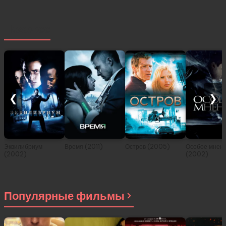
Похожее
❮
❯
Эквилибриум
Время (2011)
Остров (2005)
Особое мнен
(2002)
(2002)
Популярные фильмы