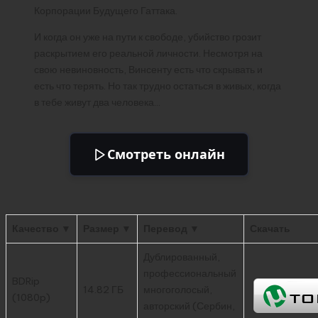
Корпорации Будущего Гаттака.
И когда он уже на пути к свободе, убийство грозит
раскрытием его реальной личности. Несмотря на
свою невиновность, Винсенту есть что скрывать и
есть что терять. Но так трудно остаться в живых, когда
в тебе живут два человека…
Смотреть онлайн
Качество ▼
Размер ▼
Перевод ▼
Скачать
Дублированный,
профессиональный
BDRip
14.82 ГБ
многоголосый,
(1080p)
авторский (Сербин,