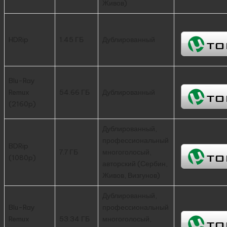
Живов)
HDRip
1.45 ГБ
Дублированный
Blu-Ray
Remux
54.66 ГБ
Дублированный
(2160p)
Дублированный,
профессиональный
BDRip
7.7 ГБ
многоголосый,
(1080p)
авторский (Сербин,
Живов, Визгунов)
Дублированный,
Blu-Ray
профессиональный
Remux
53.34 ГБ
многоголосый,