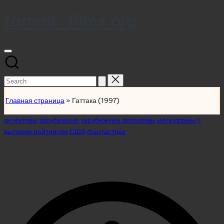
torrent-films.org
Skip
to
content
Search
for:
Главная страница
»
Гаттака (1997)
Posted
детективы
зарубежные
зарубежные детективы
мелодрамы
с
in
высоким рейтингом
США
фантастика
Гаттака (1997)