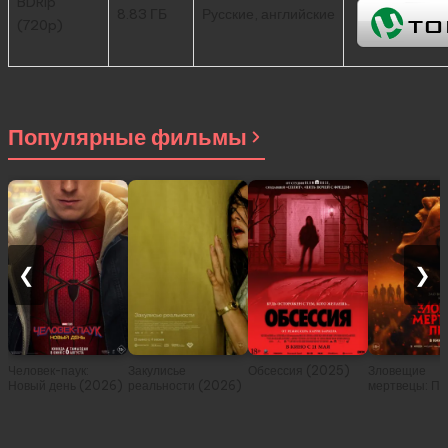
BDRip
8.83 ГБ
Русские, английские
(720p)
Популярные фильмы
❮
❯
Человек-паук:
Закулисье
Обсессия (2025)
Зловещие
Новый день (2026)
реальности (2026)
мертвецы: Пе
(2026)