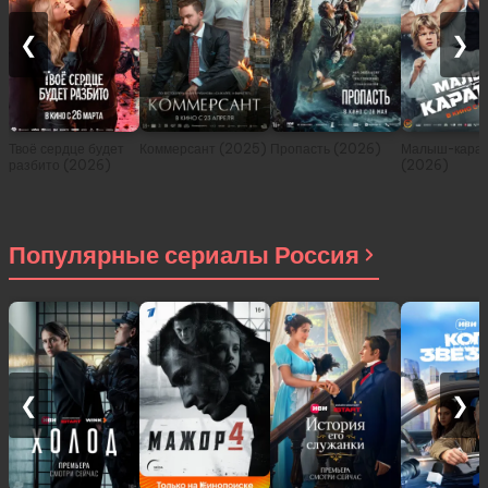
❮
❯
Твоё сердце будет
Коммерсант (2025)
Пропасть (2026)
Малыш-карат
разбито (2026)
(2026)
Популярные сериалы Россия
❮
❯