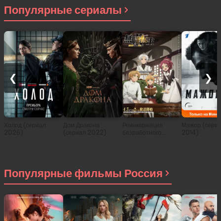
Популярные сериалы
❮
❯
Холод (сериал
Дом Дракона
Реинкарнация
Мажор (сери
2026)
(сериал 2022)
безработного:
2014)
История о
приключениях в
другом мире (сериал
2021)
Популярные фильмы Россия