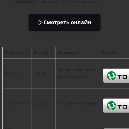
оказывается подружкой «крутого» гангстера…
Смотреть онлайн
Качество ▼
Размер ▼
Перевод ▼
Скачать
Профессиональный
DVDRip
1.37 ГБ
многоголосый
BDRip (AVC)
2.52 ГБ
Русские, английские