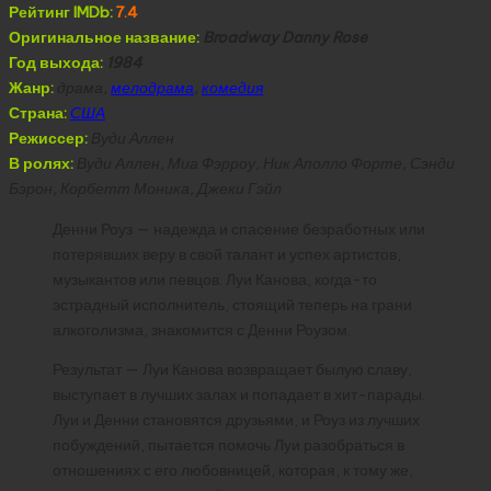
Рейтинг IMDb:
7.4
Оригинальное название:
Broadway Danny Rose
Год выхода:
1984
Жанр:
драма,
мелодрама
,
комедия
Страна:
США
Режиссер:
Вуди Аллен
В ролях:
Вуди Аллен, Миа Фэрроу, Ник Аполло Форте, Сэнди
Бэрон, Корбетт Моника, Джеки Гэйл
Денни Роуз — надежда и спасение безработных или
потерявших веру в свой талант и успех артистов,
музыкантов или певцов. Луи Канова, когда-то
эстрадный исполнитель, стоящий теперь на грани
алкоголизма, знакомится с Денни Роузом.
Результат — Луи Канова возвращает былую славу,
выступает в лучших залах и попадает в хит-парады.
Луи и Денни становятся друзьями, и Роуз из лучших
побуждений, пытается помочь Луи разобраться в
отношениях с его любовницей, которая, к тому же,