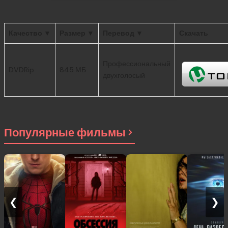
Качество ▼
Размер ▼
Перевод ▼
Скачать
Профессиональный
DVDRip
845 МБ
двухголосый
Популярные фильмы
❮
❯