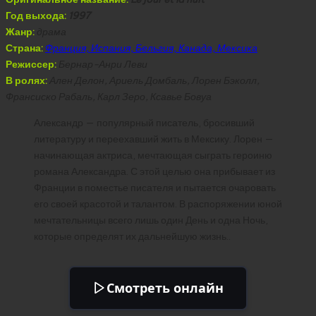
Год выхода:
1997
Жанр:
драма
Страна:
Франция, Испания, Бельгия, Канада, Мексика
Режиссер:
Бернар-Анри Леви
В ролях:
Ален Делон, Ариель Домбаль, Лорен Бэколл,
Франсиско Рабаль, Карл Зеро, Ксавье Бовуа
Александр — популярный писатель, бросивший
литературу и переехавший жить в Мексику. Лорен —
начинающая актриса, мечтающая сыграть героиню
романа Александра. С этой целью она прибывает из
Франции в поместье писателя и пытается очаровать
его своей красотой и талантом. В распоряжении юной
мечтательницы всего лишь один День и одна Ночь,
которые определят их дальнейшую жизнь..
Смотреть онлайн