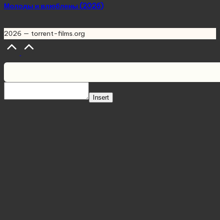
Молоды и влюблены (2026)
2026 — torrent-films.org
Scroll
to
Top
Insert