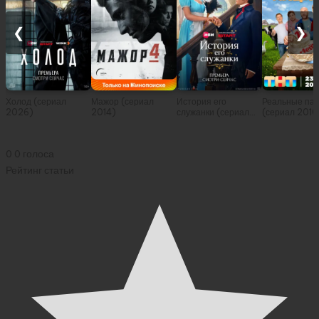
❮
❯
Холод (сериал
Мажор (сериал
История его
Реальные па
2026)
2014)
служанки (сериал
(сериал 2010
2026)
0
0
голоса
Рейтинг статьи