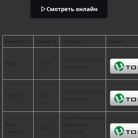
Смотреть онлайн
Качество ▼
Размер ▼
Перевод ▼
Скачать
Профессиональный
BDRip
1.46 ГБ
двухголосый
Профессиональный
DVDRip
1.37 ГБ
двухголосый
Профессиональный
BDRip
двухголосый,
8.54 ГБ
(1080p)
авторский