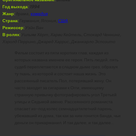
Год выхода:
1994
Жанр:
драма,
комедия
Страна:
Германия, Япония,
США
Режиссер:
Уэйн Ван
В ролях:
Уильям Хёрт, Харви Кейтель, Стокард Ченнинг,
Хэролд Перрино, Джаред Харрис, Джанкарло Эспозито
Фильм состоит из пяти коротких глав, каждая из
которых названа именем ее героя. Пять людей, пять
судеб переплетаются в сладком дыме грез, образуя
ту ткань, из которой и состоит наша жизнь. Это
рассеянный писатель Пол, потерявший жену. Он
часто заходит за сигарами к Огги, имеющему
странную привычку фотографировать угол Третьей
улицы и Седьмой авеню. Рассеянного романиста
спасает из-под колес семнадцатилетний парень,
убежавший из дома, так как за ним гонится банда, чьи
деньги он прикарманил. И так далее, и так далее…