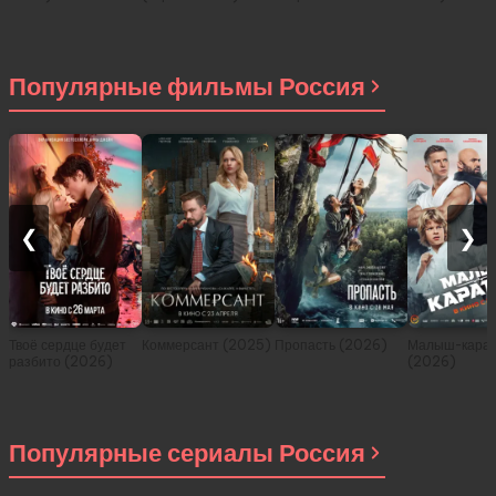
История о
приключениях в
другом мире (сериал
2021)
Популярные фильмы Россия
❮
❯
Твоё сердце будет
Коммерсант (2025)
Пропасть (2026)
Малыш-карат
разбито (2026)
(2026)
Популярные сериалы Россия