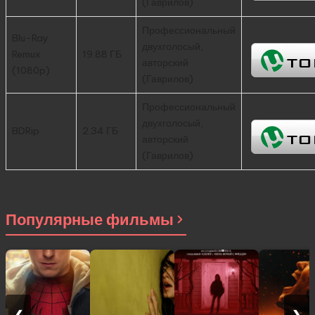
(Гаврилов)
Профессиональный
Blu-Ray
двухголосый,
Remux
19.88 ГБ
авторский
(1080p)
(Гаврилов)
Профессиональный
двухголосый,
BDRip
2.34 ГБ
авторский
(Гаврилов)
Популярные фильмы