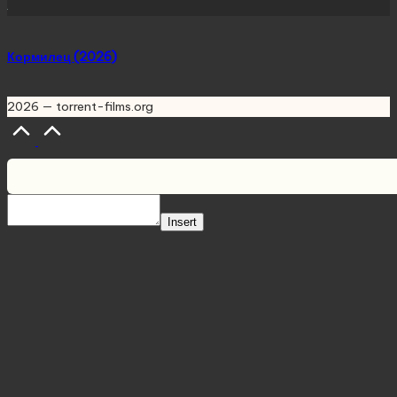
Кормилец (2026)
2026 — torrent-films.org
Scroll
to
Top
Insert