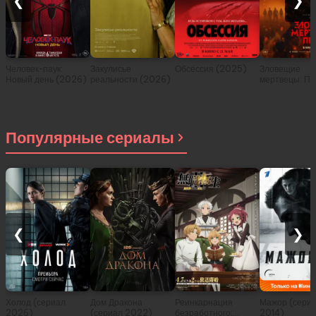
❮
❯
Человек-паук:
Закулисье
Обсессия (2025)
Зловещие
Новый день (2026)
реальности (2026)
мертвецы: Пе
(2026)
Популярные сериалы
❮
❯
Холод (сериал
Дом Дракона
Реинкарнация
Мажор (сери
2026)
(сериал 2022)
безработного:
2014)