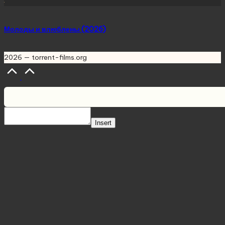
Молоды и влюблены (2026)
2026 — torrent-films.org
Scroll
to
Top
Insert