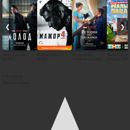
❮
❯
Холод (сериал
Мажор (сериал
История его
Реальные па
2026)
2014)
служанки (сериал
(сериал 2010
2026)
0
0
голоса
Рейтинг статьи