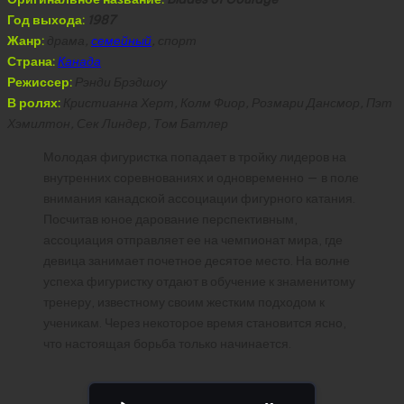
Год выхода:
1987
Жанр:
драма,
семейный
, спорт
Страна:
Канада
Режиссер:
Рэнди Брэдшоу
В ролях:
Кристианна Херт, Колм Фиор, Розмари Дансмор, Пэт
Хэмилтон, Сек Линдер, Том Батлер
Молодая фигуристка попадает в тройку лидеров на
внутренних соревнованиях и одновременно — в поле
внимания канадской ассоциации фигурного катания.
Посчитав юное дарование перспективным,
ассоциация отправляет ее на чемпионат мира, где
девица занимает почетное десятое место. На волне
успеха фигуристку отдают в обучение к знаменитому
тренеру, известному своим жестким подходом к
ученикам. Через некоторое время становится ясно,
что настоящая борьба только начинается.