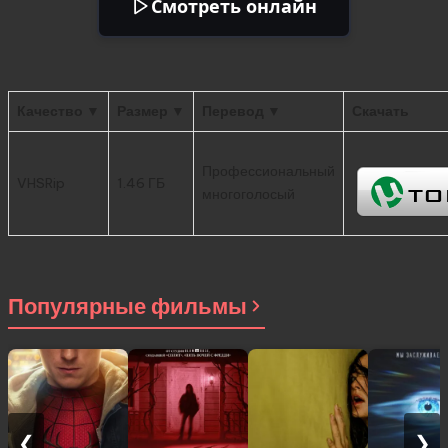
Смотреть онлайн
Качество ▼
Размер ▼
Перевод ▼
Скачать
Профессиональный
VHSRip
1.46 ГБ
многоголосый
Популярные фильмы
❮
❯