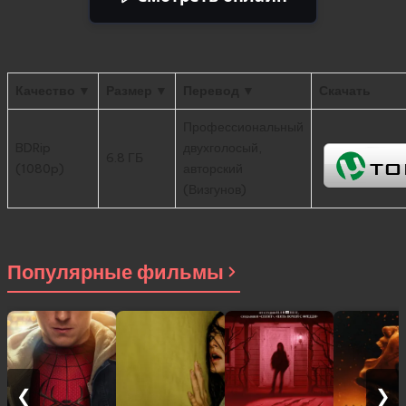
Качество ▼
Размер ▼
Перевод ▼
Скачать
Профессиональный
BDRip
двухголосый,
6.8 ГБ
(1080p)
авторский
(Визгунов)
Популярные фильмы
❮
❯