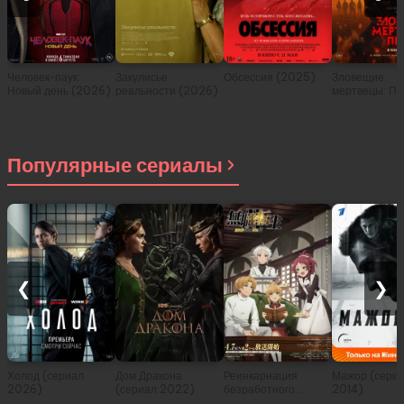
Человек-паук:
Закулисье
Обсессия (2025)
Зловещие
Новый день (2026)
реальности (2026)
мертвецы: Пе
(2026)
Популярные сериалы
❮
❯
Холод (сериал
Дом Дракона
Реинкарнация
Мажор (сери
2026)
(сериал 2022)
безработного:
2014)
История о