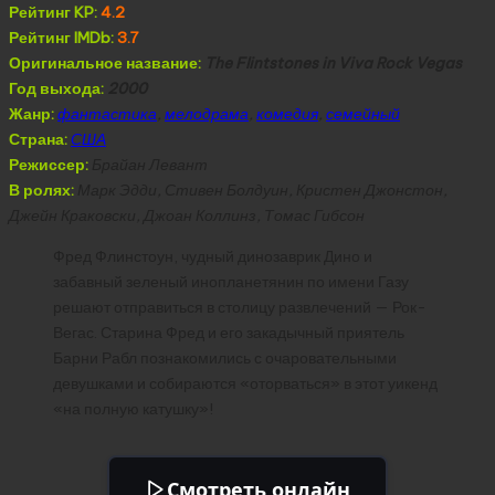
Рейтинг KP:
4.2
Рейтинг IMDb:
3.7
Оригинальное название:
The Flintstones in Viva Rock Vegas
Год выхода:
2000
Жанр:
фантастика
,
мелодрама
,
комедия
,
семейный
Страна:
США
Режиссер:
Брайан Левант
В ролях:
Марк Эдди, Стивен Болдуин, Кристен Джонстон,
Джейн Краковски, Джоан Коллинз, Томас Гибсон
Фред Флинстоун, чудный динозаврик Дино и
забавный зеленый инопланетянин по имени Газу
решают отправиться в столицу развлечений — Рок-
Вегас. Старина Фред и его закадычный приятель
Барни Рабл познакомились с очаровательными
девушками и собираются «оторваться» в этот уикенд
«на полную катушку»!
Смотреть онлайн