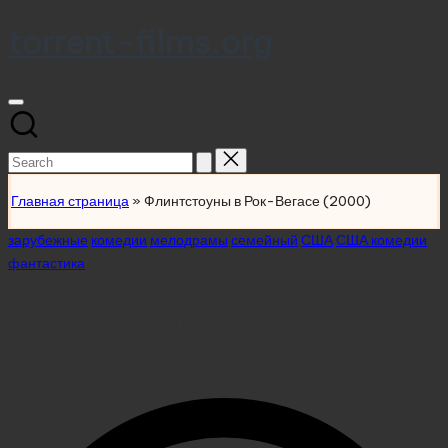
torrent-films.org
Skip
to
content
Search
for:
Главная страница
»
Флинтстоуны в Рок-Вегасе (2000)
Posted
зарубежные
комедии
мелодрамы
семейный
США
США комедии
in
фантастика
Флинтстоуны в Рок-
Вегасе (2000)