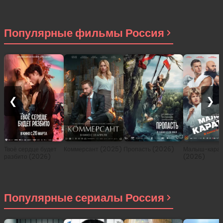
приключениях в
другом мире (сериал
2021)
Популярные фильмы Россия
❮
❯
Твоё сердце будет
Коммерсант (2025)
Пропасть (2026)
Малыш-карат
разбито (2026)
(2026)
Популярные сериалы Россия