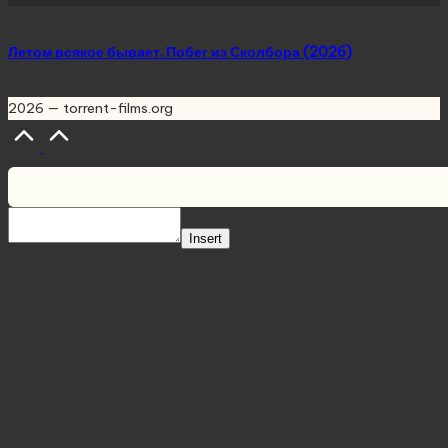
Летом всякое бывает. Побег из Сколбора (2026)
2026 — torrent-films.org
Scroll
to
Top
Insert