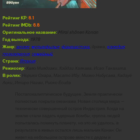
Рейтинг KP:
8.1
Рейтинг IMDb:
8.8
Оригинальное название:
Mirai shônen Konan
Год выхода:
1978
Жанр:
аниме
,
мультфильм
,
фантастика
, драма,
комедия
,
приключения
,
семейный
Страна:
Япония
Режиссер:
Хаяо Миядзаки, Кэйдзи Хаякава, Исао Такахата
В ролях:
Норико Охара, Масато Ибу, Миэко Нобусава, Кадзуё
Аоки, Итиро Нагаи, Риоко Ёсида
Постапокалиптическое будущее, Земля практически
полностью покрыта океанами. Новая столица мира —
технически совершенный остров Индастрия. Когда на
землю стали падать ядерные бомбы, группа людей
попыталась покинуть планету, но это не удалось, в
результате в живых остался лишь мальчик Конан. Он
живет на небольшом острове вместе с дедом и