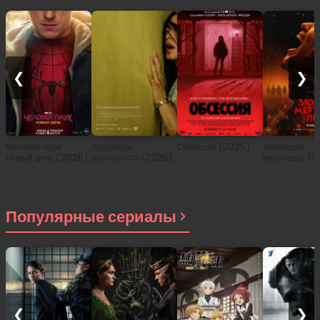
❮
❯
Человек-паук:
Закулисье
Обсессия (2025)
Зловещие
Новый день (2026)
реальности (2026)
мертвецы: Пе
(2026)
Популярные сериалы
❮
❯