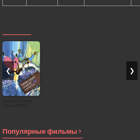
Похожее
❮
❯
Небесный замок
Лапута (1986)
Популярные фильмы