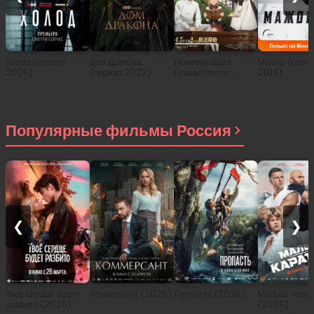
Холод (сериал
Дом Дракона
Реинкарнация
Мажор (сери
2026)
(сериал 2022)
безработного:
2014)
История о
приключениях в
другом мире (сериал
2021)
Популярные фильмы Россия
❮
❯
Твоё сердце будет
Коммерсант (2025)
Пропасть (2026)
Малыш-карат
разбито (2026)
(2026)