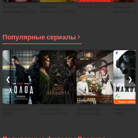
Человек-паук:
Закулисье
Обсессия (2025)
Зловещие
Новый день (2026)
реальности (2026)
мертвецы: Пе
(2026)
Популярные сериалы
❮
❯
Холод (сериал
Дом Дракона
Реинкарнация
Мажор (сери
2026)
(сериал 2022)
безработного:
2014)
История о
приключениях в
другом мире (сериал
2021)