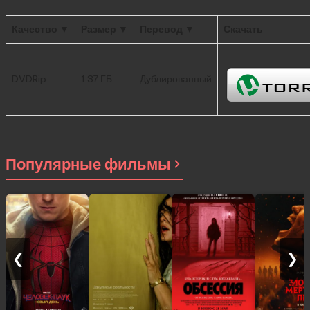
Качество ▼
Размер ▼
Перевод ▼
Скачать
DVDRip
1.37 ГБ
Дублированный
Популярные фильмы
❮
❯