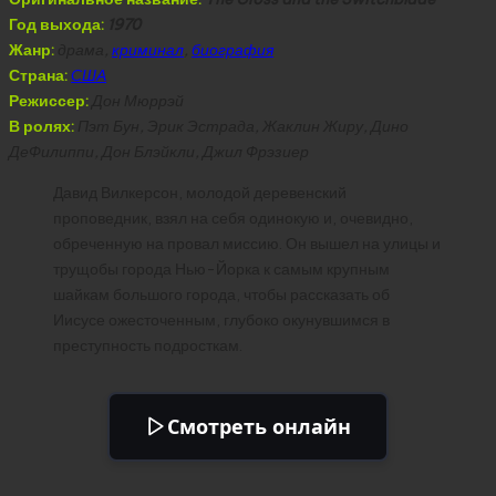
Год выхода:
1970
Жанр:
драма,
криминал
,
биография
Страна:
США
Режиссер:
Дон Мюррэй
В ролях:
Пэт Бун, Эрик Эстрада, Жаклин Жиру, Дино
ДеФилиппи, Дон Блэйкли, Джил Фрэзиер
Давид Вилкерсон, молодой деревенский
проповедник, взял на себя одинокую и, очевидно,
обреченную на провал миссию. Он вышел на улицы и
трущобы города Нью-Йорка к самым крупным
шайкам большого города, чтобы рассказать об
Иисусе ожесточенным, глубоко окунувшимся в
преступность подросткам.
Смотреть онлайн