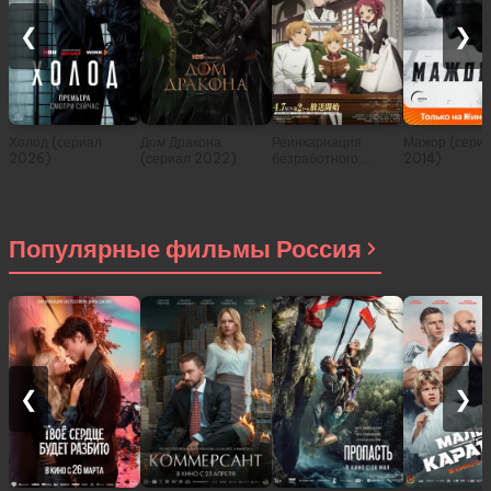
❮
❯
Холод (сериал
Дом Дракона
Реинкарнация
Мажор (сери
2026)
(сериал 2022)
безработного:
2014)
История о
приключениях в
другом мире (сериал
2021)
Популярные фильмы Россия
❮
❯