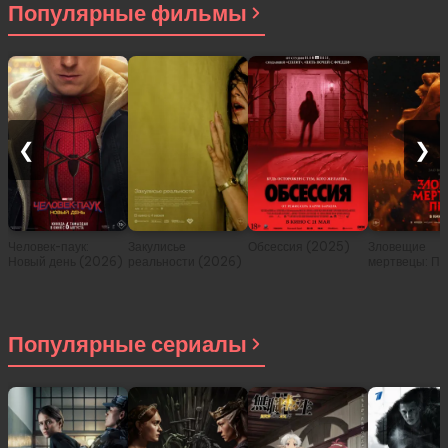
Популярные фильмы
❮
❯
Человек-паук:
Закулисье
Обсессия (2025)
Зловещие
Новый день (2026)
реальности (2026)
мертвецы: Пе
(2026)
Популярные сериалы