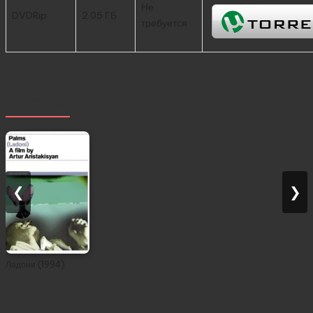
Не
DVDRip
2.05 ГБ
требуется
Похожее
❮
❯
Ладони (1994)