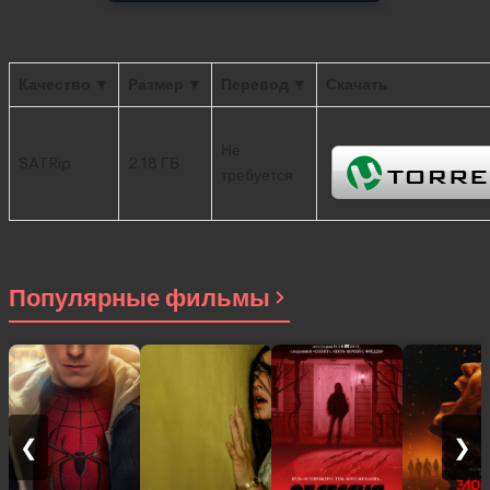
Качество ▼
Размер ▼
Перевод ▼
Скачать
Не
SATRip
2.18 ГБ
требуется
Популярные фильмы
❮
❯