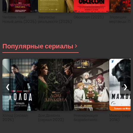
Человек-паук:
Закулисье
Обсессия (2025)
Зловещие
Новый день (2026)
реальности (2026)
мертвецы: Пе
(2026)
Популярные сериалы
❮
❯
Холод (сериал
Дом Дракона
Реинкарнация
Мажор (сери
2026)
(сериал 2022)
безработного:
2014)
История о
приключениях в