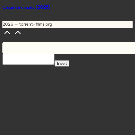
Сладкая сказка (2025)
2026 — torrent-films.org
Scroll
to
Top
Insert