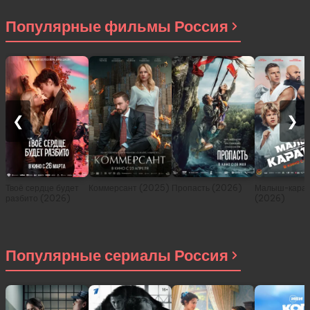
другом мире (сериал
2021)
Популярные фильмы Россия
❮
❯
Твоё сердце будет
Коммерсант (2025)
Пропасть (2026)
Малыш-карат
разбито (2026)
(2026)
Популярные сериалы Россия