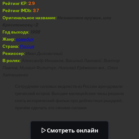
Рейтинг KP:
2.9
Рейтинг IMDb:
3.7
Оригинальное название:
Незнакомое оружие, или
Крестоносец-2
Год выхода:
1998
Жанр:
комедия
Страна:
Россия
Режиссер:
Иван Дыховичный
В ролях:
Александр Иншаков, Василий Лановой, Виктор
Павлов, Михаил Филипчук, Николай Ерёменко мл., Олег
Хатюшенко
Сотрудники силовых ведомств из России арендовали
греческий остров. Высшие милицейские чины решили
снять исторический фильм про доблестных рыцарей,
причём сделать это своими силами.
Смотреть онлайн