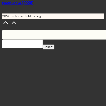
Распаковка (2026)
2026 — torrent-films.org
Scroll
to
Top
Insert