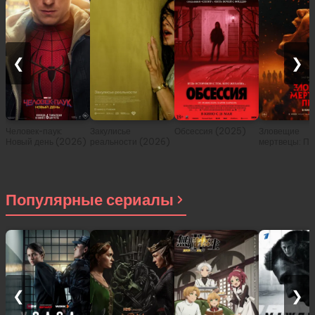
❮
❯
Человек-паук:
Закулисье
Обсессия (2025)
Зловещие
Новый день (2026)
реальности (2026)
мертвецы: Пе
(2026)
Популярные сериалы
❮
❯