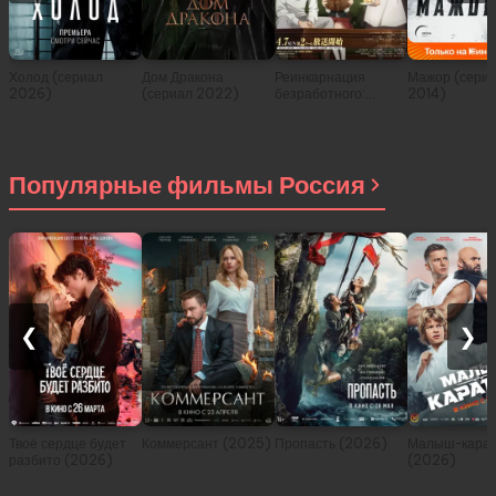
Холод (сериал
Дом Дракона
Реинкарнация
Мажор (сери
2026)
(сериал 2022)
безработного:
2014)
История о
приключениях в
другом мире (сериал
2021)
Популярные фильмы Россия
❮
❯
Твоё сердце будет
Коммерсант (2025)
Пропасть (2026)
Малыш-карат
разбито (2026)
(2026)