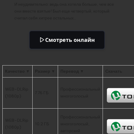
И неудивительно: ведь она хотела больше, чем все
они вместе взятые! Был еще четвертый, который
считал себя хитрее остальных…
Смотреть онлайн
Качество ▼
Размер ▼
Перевод ▼
Скачать
WEB-DLRip
Профессиональный
7.76 ГБ
(1080p)
многоголосый
Профессиональный
WEB-DLRip
10.2 ГБ
многоголосый,
(1080p)
авторский