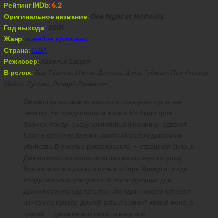
Рейтинг IMDb:
6.2
Оригинальное название:
One Night at McCool’s
Год выхода:
2001
Жанр:
комедия
,
криминал
Страна:
США
Режиссер:
Харольд Цварт
В ролях:
Лив Тайлер, Мэтт Диллон, Джон Гудман, Пол Райзер,
Майкл Дуглас, Ричард Дженкинс
Она могла заставить мертвого станцевать для нее
чечетку. Но предпочитала живых. Их было трое:
бармен Рэнди, сразу заглотивший наживку, адвокат
Карл и детектив Делинг, занятый расследованием
убийства. В умелых руках красота — страшная сила, и
Джюел использовала свой дар на полную катушку.
Все началось однажды ночью в баре Маккула, когда
Рэнди впервые увидел ее. В последующие дни
Джюел сумела сделать так, что один совсем потерял
из-за нее голову, другой забыл о своей живой жене, а
третий — даже не вспомнил о мертвой.