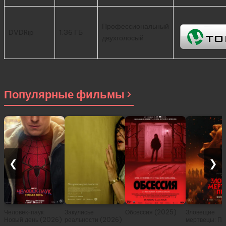
Профессиональный
DVDRip
1.36 ГБ
двухголосый
Популярные фильмы
❮
❯
Человек-паук:
Закулисье
Обсессия (2025)
Зловещие
Новый день (2026)
реальности (2026)
мертвецы: Пе