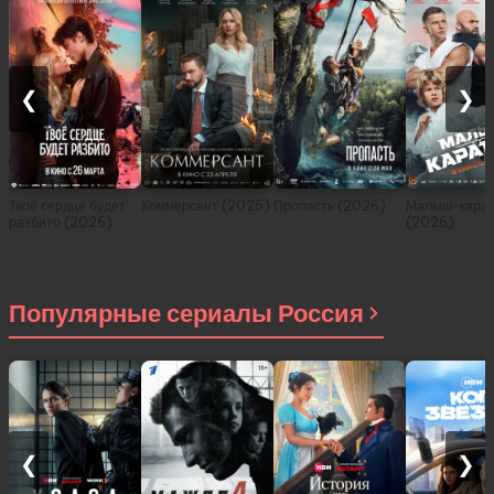
❮
❯
Твоё сердце будет
Коммерсант (2025)
Пропасть (2026)
Малыш-карат
разбито (2026)
(2026)
Популярные сериалы Россия
❮
❯