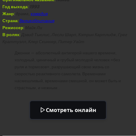
Год выхода:
1993
Жанр:
драма,
комедия
Страна:
Великобритания
Режиссер:
Майк Ли
В ролях:
Дэвид Тьюлис, Лесли Шарп, Кэтрин Картлидж, Грег
Краттуэлл, Клер Скиннер, Питер Уайт
Джонни — абсолютный антигерой нашего времени,
холодный, циничный и грубый молодой человек «без
руля и тормозов», разрушающий свою жизнь со
скоростью реактивного самолета. Временами
насмешливый, временами смешной, он может быть и
страстным, и нежным…
Смотреть онлайн