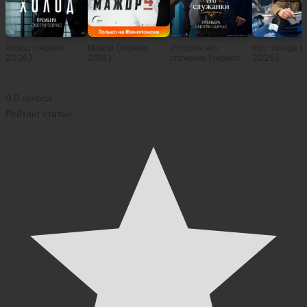
Холод (сериал
Мажор (сериал
История его
Коп-звезда (
2026)
2014)
служанки (сериал
2026)
2026)
0
0
голоса
Рейтинг статьи