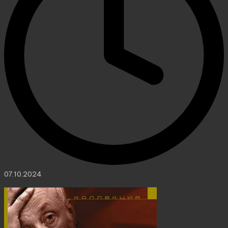
07.10.2024