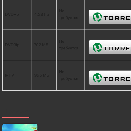
Не
DVD-5
4.28 ГБ
требуется
Не
DVDRip
702 МБ
требуется
Не
IPTV
995 МБ
требуется
Похожее