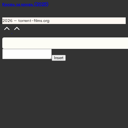
Кровь за кровь (2025)
2026 — torrent-films.org
Scroll
to
Top
Insert