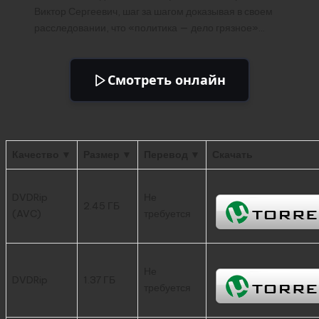
Виктор Сергеевич, шаг за шагом доказывая в своем
расследовании, что «политика — дело грязное»…
Смотреть онлайн
Качество ▼
Размер ▼
Перевод ▼
Скачать
DVDRip
Не
2.45 ГБ
(AVC)
требуется
Не
DVDRip
1.37 ГБ
требуется