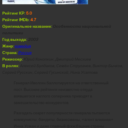
Рейтинг KP:
5.0
Рейтинг IMDb:
4.7
Оригинальное название:
Особенности национальной
политики
Год выхода:
2003
Жанр:
комедия
Страна:
Россия
Режиссер:
Юрий Конопкин, Дмитрий Месхиев
В ролях:
Алексей Булдаков, Семён Стругачев, Виктор Бычков,
Сергей Русскин, Сергей Гусинский, Нина Усатова
Генерал Иволгин баллотируется на ответственный
пост. Высокие рейтинги неизвестно откуда
взявшегося наглого соперника приводят в
замешательство конкурентов.
Разгадать секрет популярности генерала пытаются
коммунисты, бандиты, бизнесмены, «агент влияния»
Инна Усман и даже главный фээсбэшник страны