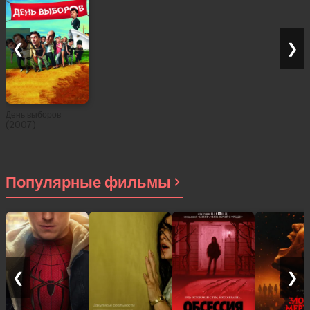
❮
❯
День выборов
(2007)
Популярные фильмы
❮
❯