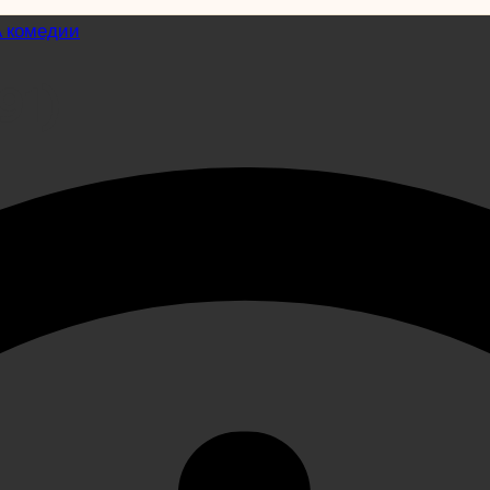
 комедии
91)