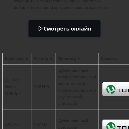
вечеринки не смогут отвлечь наших неистовых
бойцов от отчаянной попытки спасения заложника.
Смотреть онлайн
Качество ▼
Размер ▼
Перевод ▼
Скачать
Дублированный,
профессиональный
Blu-Ray
многоголосый,
Remux
21.81 ГБ
профессиональный
(1080p)
двухголосый,
авторский
Дублированный,
DVDRip
1.37 ГБ
авторский