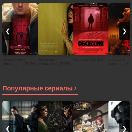
❮
❯
Человек-паук:
Закулисье
Обсессия (2025)
Зловещие
Новый день (2026)
реальности (2026)
мертвецы: Пе
(2026)
Популярные сериалы
❮
❯