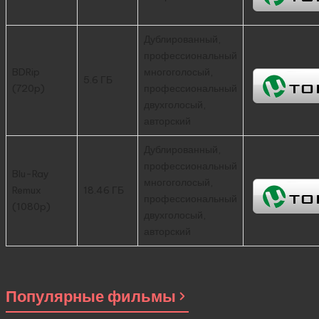
Дублированный,
профессиональный
BDRip
многоголосый,
5.6 ГБ
(720p)
профессиональный
двухголосый,
авторский
Дублированный,
профессиональный
Blu-Ray
многоголосый,
Remux
18.46 ГБ
профессиональный
(1080p)
двухголосый,
авторский
Популярные фильмы