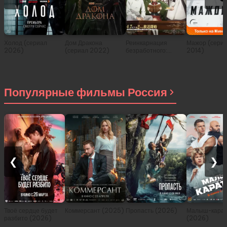
Холод (сериал
Дом Дракона
Реинкарнация
Мажор (сери
2026)
(сериал 2022)
безработного:
2014)
История о
приключениях в
другом мире (сериал
2021)
Популярные фильмы Россия
❮
❯
Твоё сердце будет
Коммерсант (2025)
Пропасть (2026)
Малыш-карат
разбито (2026)
(2026)