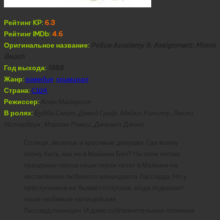
Рейтинг KP:
6.3
Рейтинг IMDb:
4.6
Оригинальное название:
Police Academy 5: Assignment: Miami
Beach
Год выхода:
1988
Жанр:
комедия
,
криминал
Страна:
США
Режиссер:
Алан Майерсон
В ролях:
Бубба Смит, Дэвид Граф, Майкл Уинслоу, Лесли
Истербрук, Мэрион Рэмси, Джанет Джонс
Солнце, веселье и красивые девушки. Где всему
этому быть, как не в Майами Бич? На этом пятом
празднике смеха наши герои летят в Майами на
чествование любимого коменданта Лассарда. Но у
преступников не бывает отпусков, когда отдыхают
наши любимые полицейские.
Лассард похищен. И даже соблазнительные пляжные