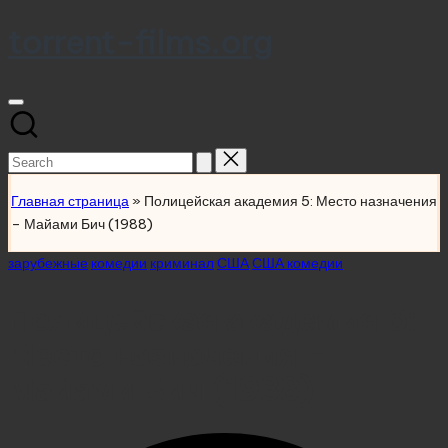
torrent-films.org
Skip
to
content
Search
for:
Главная страница
»
Полицейская академия 5: Место назначения
– Майами Бич (1988)
Posted
зарубежные
комедии
криминал
США
США комедии
in
Полицейская академия 5:
Место назначения –
Майами Бич (1988)