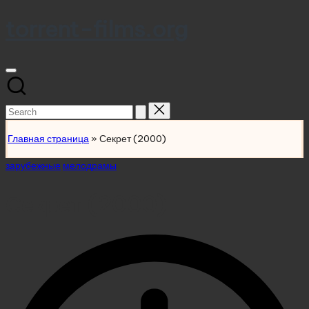
torrent-films.org
Skip
to
content
Search
for:
Главная страница
»
Секрет (2000)
Posted
зарубежные
мелодрамы
in
Секрет (2000)