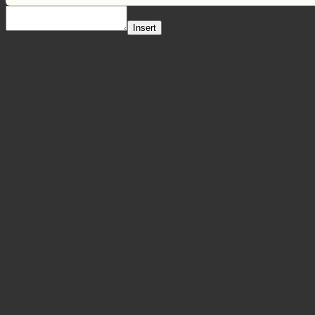
Insert