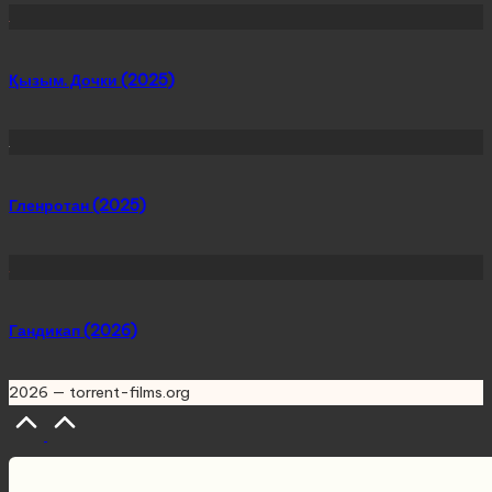
Қызым. Дочки (2025)
Гленротан (2025)
Гандикап (2026)
2026 — torrent-films.org
Scroll
to
Top