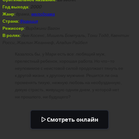
Год выхода:
2000
Жанр:
драма,
мелодрама
Страна:
Франция
Режиссер:
Вирджини Вагон
В ролях:
Анн Косенс, Мишель Бомпуаль, Тони Тодд, Квентин
Росси, Жаклин Жеаннеф, Аладин Райбел
Казалось бы, у Мари есть все: любящий муж,
прелестный ребенок, хорошая работа. Но что-то
неуловимое с неистовой силой продолжает тянуть ее
к другой жизни, к другому мужчине. Решится ли она
променять тихую, нежную любовь на необузданную,
дикую страсть, живущую одним днем, у которой нет
ни прошлого, ни будущего?
Смотреть онлайн