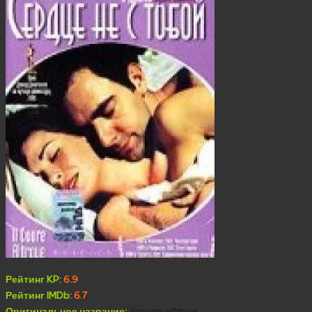
Рейтинг KP:
6.9
Рейтинг IMDb:
6.7
Оригинальное название:
Il cuore altrove