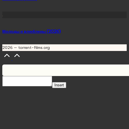
Молоды и влюблены (2026)
2026 — torrent-films.org
Scroll
to
Top
Insert