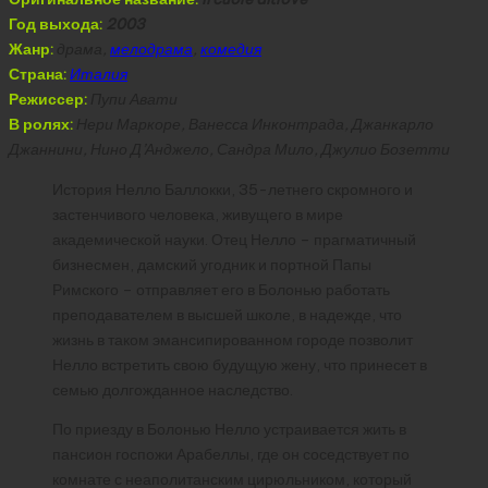
Год выхода:
2003
Жанр:
драма,
мелодрама
,
комедия
Страна:
Италия
Режиссер:
Пупи Авати
В ролях:
Нери Маркоре, Ванесса Инконтрада, Джанкарло
Джаннини, Нино Д’Анджело, Сандра Мило, Джулио Бозетти
История Нелло Баллокки, 35-летнего скромного и
застенчивого человека, живущего в мире
академической науки. Отец Нелло – прагматичный
бизнесмен, дамский угодник и портной Папы
Римского – отправляет его в Болонью работать
преподавателем в высшей школе, в надежде, что
жизнь в таком эмансипированном городе позволит
Нелло встретить свою будущую жену, что принесет в
семью долгожданное наследство.
По приезду в Болонью Нелло устраивается жить в
пансион госпожи Арабеллы, где он соседствует по
комнате с неаполитанским цирюльником, который