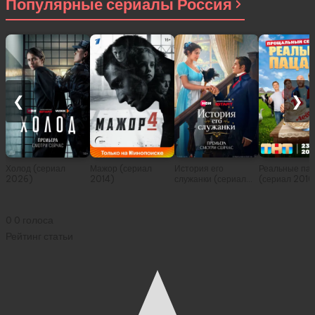
Популярные сериалы Россия
❮
❯
Холод (сериал
Мажор (сериал
История его
Реальные па
2026)
2014)
служанки (сериал
(сериал 2010
2026)
0
0
голоса
Рейтинг статьи