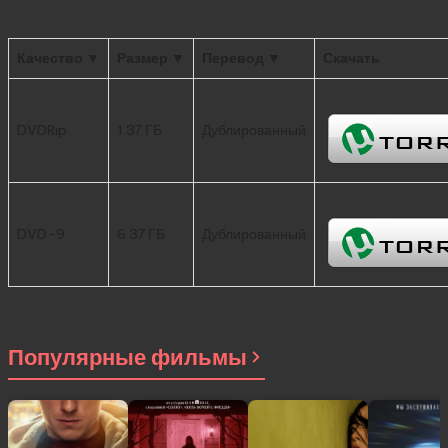
Качество ▼
Размер ▼
Перевод ▼
Скачать
DVDRip
1.37 ГБ
Дублированный
DVD-9
6.37 ГБ
Дублированный
Популярные фильмы