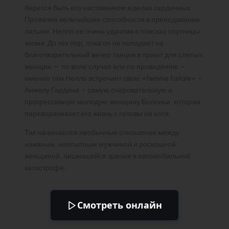
берется быть его наставником в делах сердечных.
Проявляя величайшие способности в преподавании
латыни, Нелло не очень удачлив в поисках спутницы
жизни. До тех пор, пока он не попадает на
благотворительный вечер танцев в приют для слепых
женщин — по воле случая или по провидению –
именно там Нелло встречает свою «femme fatale» –
Анжелу Гардини – самую очаровательную и
прогрессивную молодую женщину Болоньи, которая
переворачивает его жизнь с головы на ноги.
Так начинаются необычные отношения между
наивным, неопытным мужчиной и роскошной
женщиной, лишившейся зрения в автомобильной
катастрофе…
Смотреть онлайн