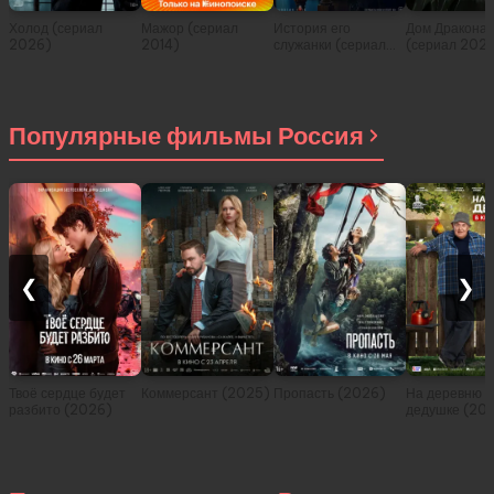
Холод (сериал
Мажор (сериал
История его
Дом Дракона
2026)
2014)
служанки (сериал
(сериал 202
2026)
Популярные фильмы Россия
❮
❯
Твоё сердце будет
Коммерсант (2025)
Пропасть (2026)
На деревню
разбито (2026)
дедушке (20