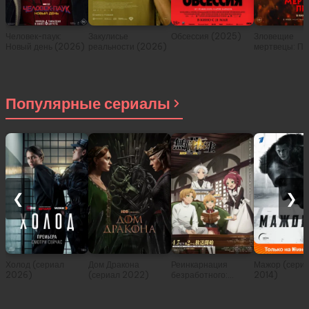
Человек-паук:
Закулисье
Обсессия (2025)
Зловещие
Новый день (2026)
реальности (2026)
мертвецы: Пе
(2026)
Популярные сериалы
❮
❯
Холод (сериал
Дом Дракона
Реинкарнация
Мажор (сери
2026)
(сериал 2022)
безработного:
2014)
История о
приключениях в
другом мире (сериал