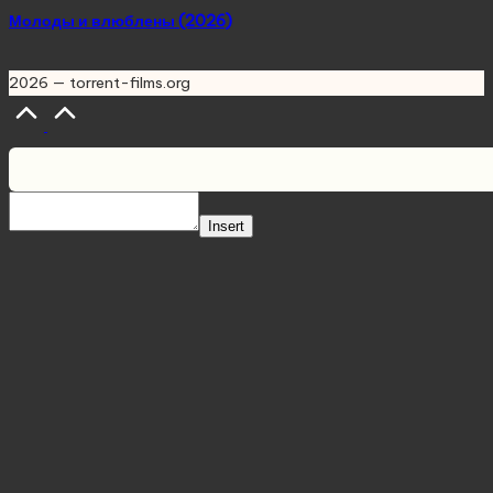
Молоды и влюблены (2026)
2026 — torrent-films.org
Scroll
to
Top
Insert