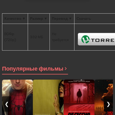
Качество ▼
Размер ▼
Перевод ▼
Скачать
BDRip
Не
332 МБ
(720p)
требуется
Популярные фильмы
❮
❯