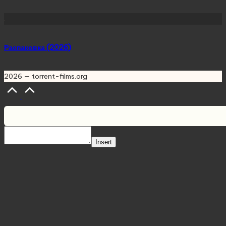
Распаковка (2026)
2026 — torrent-films.org
Scroll
to
Top
Insert