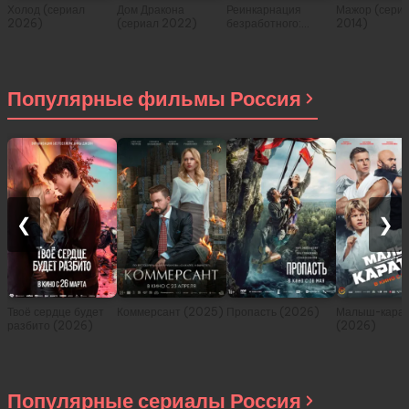
Холод (сериал
Дом Дракона
Реинкарнация
Мажор (сери
2026)
(сериал 2022)
безработного:
2014)
История о
приключениях в
другом мире (сериал
2021)
Популярные фильмы Россия
❮
❯
Твоё сердце будет
Коммерсант (2025)
Пропасть (2026)
Малыш-карат
разбито (2026)
(2026)
Популярные сериалы Россия