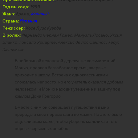
Год выхода:
1999
Жанр:
драма,
военный
Страна:
Испания
Режиссер:
Хосе Луис Куэрда
В ролях:
Фернандо Фернан Гомес, Мануэль Лосано, Уксия
Бланко, Гонсало Уриарте, Алексис де лос Сантос, Хесус
Кастехьон
В небольшой испанской деревушке восьмилетний
Мончо, прервав беззаботное время, впервые
приходит в школу. Встреча с одноклассниками
сложилась непросто, но его учитель оказался добрым
человеком, и Мончо находит утешение и защиту под
крылом Дона Грегорио.
Вместе с ним он совершает путешествия в мир
природы и свои первые шаги по жизни. Но этого было
еще слишком мало, чтобы уберечь мальчика от его
первых серьезных ошибок.