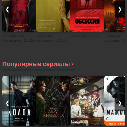
❮
❯
Человек-паук:
Закулисье
Обсессия (2025)
Зловещие
Новый день (2026)
реальности (2026)
мертвецы: Пе
(2026)
Популярные сериалы
❮
❯