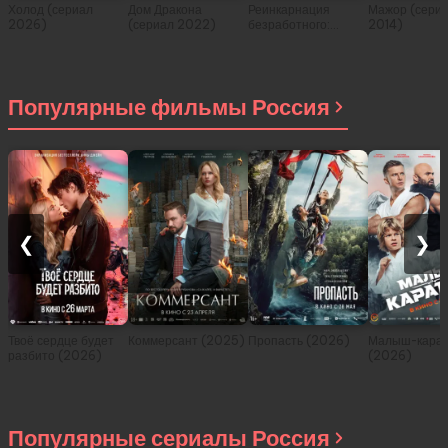
Холод (сериал
Дом Дракона
Реинкарнация
Мажор (сери
2026)
(сериал 2022)
безработного:
2014)
История о
приключениях в
другом мире (сериал
2021)
Популярные фильмы Россия
❮
❯
Твоё сердце будет
Коммерсант (2025)
Пропасть (2026)
Малыш-карат
разбито (2026)
(2026)
Популярные сериалы Россия