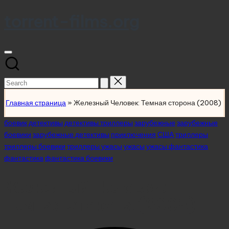
torrent-films.org
Skip
to
content
Search
for:
Главная страница
»
Железный Человек: Темная сторона (2008)
Posted
боевик
детективы
детективы триллеры
зарубежные
зарубежные
in
боевики
зарубежные детективы
приключения
США
триллеры
триллеры боевики
триллеры ужасы
ужасы
ужасы фантастика
фантастика
фантастика боевики
Железный Человек:
Темная сторона (2008)