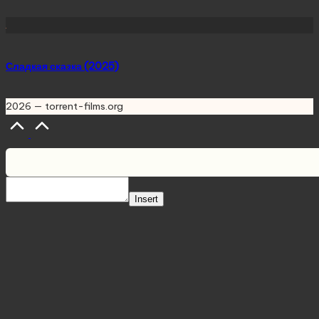
Сладкая сказка (2025)
2026 — torrent-films.org
Scroll
to
Top
Insert