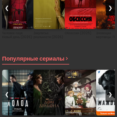
❮
❯
Человек-паук:
Закулисье
Обсессия (2025)
Зловещие
Новый день (2026)
реальности (2026)
мертвецы: Пе
(2026)
Популярные сериалы
❮
❯