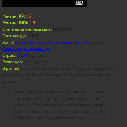
Рейтинг KP:
1.6
Рейтинг IMDb:
1.6
Оригинальное название:
Metal Man
Год выхода:
2008
Жанр:
ужасы
,
фантастика
,
боевик
,
триллер
, драма,
детектив
,
приключения
Страна:
США
, Германия
Режиссер:
Рон Каркоска
В ролях:
Рэджи Бэннистер, Сэмюэл Нэйтан Хоффмайр, П.
Дэвид Миллер, Джилл Шакелфорд, Лея Гримссон, Кэтерин
Павлак
Выдающийся ученый создает уникальный шлем,
который может наделить суперсилой обычного
человека. Этот шлем призван быть помощником
людям, но он попадает в руки нехороших людей и
теперь весь мир находится в опасности…