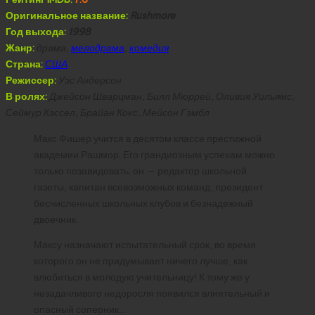
Оригинальное название:
Rushmore
Год выхода:
1998
Жанр:
драма,
мелодрама
,
комедия
Страна:
США
Режиссер:
Уэс Андерсон
В ролях:
Джейсон Шварцман, Билл Мюррей, Оливия Уильямс,
Сеймур Кэссел, Брайан Кокс, Мейсон Гэмбл
Макс Фишер учится в десятом классе престижной
академии Рашмор. Его грандиозным успехам можно
только позавидовать: он — редактор школьной
газеты, капитан всевозможных команд, президент
бесчисленных школьных клубов и безнадежный
двоечник.
Максу назначают испытательный срок, во время
которого он не придумывает ничего лучше, как
влюбиться в молодую учительницу! К тому же у
незадачливого недоросля появился влиятельный и
опасный соперник…