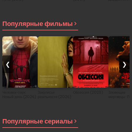
Отчаянные
путешествен
(2007)
Популярные фильмы
❮
❯
Человек-паук:
Закулисье
Обсессия (2025)
Зловещие
Новый день (2026)
реальности (2026)
мертвецы: Пе
(2026)
Популярные сериалы