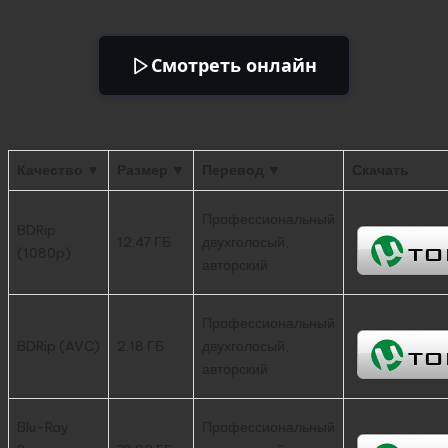
Смотреть онлайн
Качество ▼
Размер ▼
Перевод ▼
Скачать
Профессиональный
BDRip
12.47 ГБ
двухголосый,
(1080p)
авторский
Профессиональный
BDRip (AVC)
2.18 ГБ
двухголосый,
авторский
Blu-Ray
Профессиональный