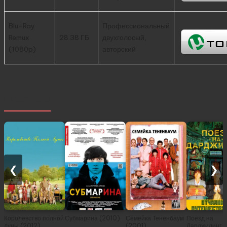
Blu-Ray
Профессиональный
Remux
28.38 ГБ
двухголосый,
(1080p)
авторский
Похожее
❮
❯
Королевство полной
Субмарина (2010)
Семейка Тененбаум
Поезд на
луны (2012)
(2001)
Дарджилинг.