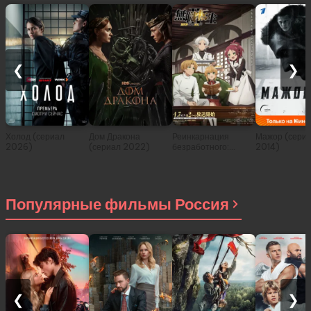
❮
❯
Холод (сериал
Дом Дракона
Реинкарнация
Мажор (сери
2026)
(сериал 2022)
безработного:
2014)
История о
приключениях в
другом мире (сериал
2021)
Популярные фильмы Россия
❮
❯