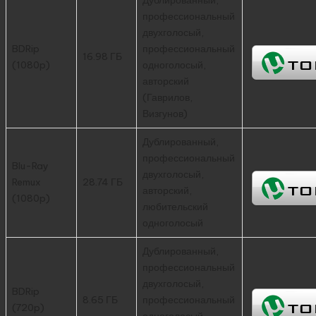
профессиональный
двухголосый,
BDRip
профессиональный
16.98 ГБ
(1080p)
одноголосый,
авторский
(Гаврилов,
Визгунов)
Дублированный,
профессиональный
Blu-Ray
двухголосый,
Remux
28.74 ГБ
авторский,
(1080p)
любительский
одноголосый
Дублированный,
профессиональный
двухголосый,
BDRip
8.65 ГБ
профессиональный
(720p)
одноголосый,