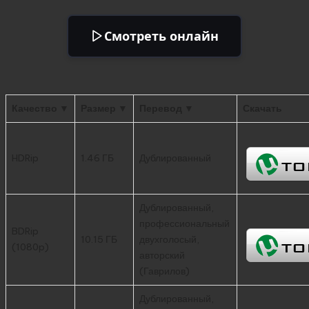
Смотреть онлайн
Качество ▼
Размер ▼
Перевод ▼
Скачать
HDRip
1.46 ГБ
Дублированный
Дублированный,
профессиональный
BDRip
10.15 ГБ
двухголосый,
(1080p)
авторский
(Гаврилов)
Дублированный,