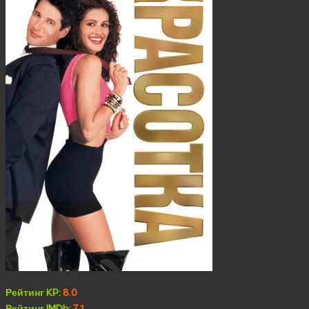
Рейтинг KP:
8.0
Рейтинг IMDb:
7.1