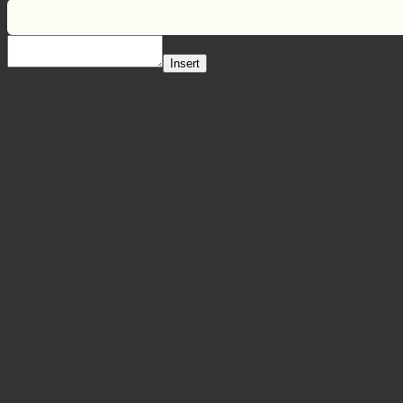
Top
Insert