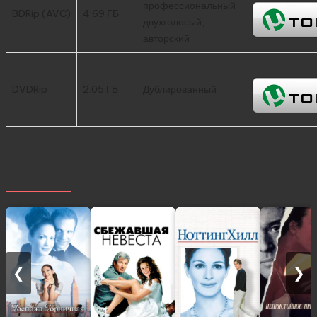
профессиональный
BDRip (AVC)
4.69 ГБ
двухголосый,
авторский
DVDRip
2.05 ГБ
Дублированный
Похожее
❮
❯