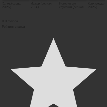
Холод (сериал
Мажор (сериал
История его
Коп-звезда (
2026)
2014)
служанки (сериал
2026)
2026)
0
0
голоса
Рейтинг статьи