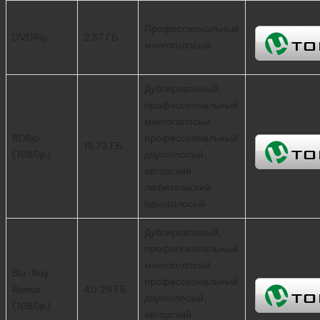
Профессиональный
DVDRip
2.57 ГБ
многоголосый
Дублированный,
профессиональный
многоголосый,
BDRip
профессиональный
18.73 ГБ
(1080p)
двухголосый,
авторский,
любительский
одноголосый
Дублированный,
профессиональный
многоголосый,
Blu-Ray
профессиональный
Remux
40.29 ГБ
двухголосый,
(1080p)
авторский,