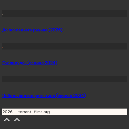
До последнего раунда (2026)
Голливудск (сериал 2024)
Чеболь против детектива (сериал 2024)
2026 — torrent-films.org
Scroll
to