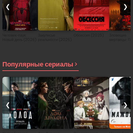
❮
❯
Человек-паук:
Закулисье
Обсессия (2025)
Зловещие
Новый день (2026)
реальности (2026)
мертвецы: Пе
(2026)
Популярные сериалы
❮
❯