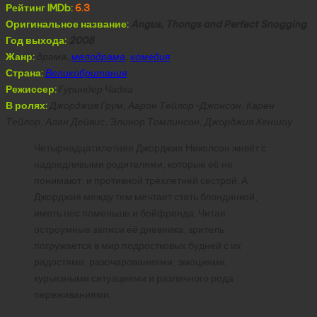
Рейтинг IMDb:
6.3
Оригинальное название:
Angus, Thongs and Perfect Snogging
Год выхода:
2008
Жанр:
драма,
мелодрама
,
комедия
Страна:
Великобритания
Режиссер:
Гуриндер Чадха
В ролях:
Джорджия Грум, Аарон Тейлор-Джонсон, Карен
Тейлор, Алан Дейвис, Элинор Томлинсон, Джорджия Хеншоу
Четырнадцатилетняя Джорджия Николсон живёт с
надоедливыми родителями, которые её не
понимают, и противной трёхлетней сестрой. А
Джорджия между тем мечтает стать блондинкой,
иметь нос поменьше и бойфренда. Читая
остроумные записи её дневника, зритель
погружается в мир подростковых будней с их
радостями, разочарованиями, эмоциями,
курьезными ситуациями и различного рода
переживаниями.