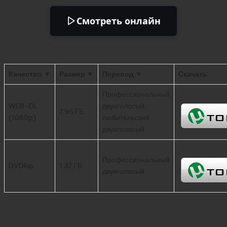
Смотреть онлайн
Качество ▼
Размер ▼
Перевод ▼
Скачать
Профессиональный
WEB-DL
двухголосый,
7.96 ГБ
(1080p)
любительский
двухголосый
Профессиональный
DVDRip
1.37 ГБ
двухголосый