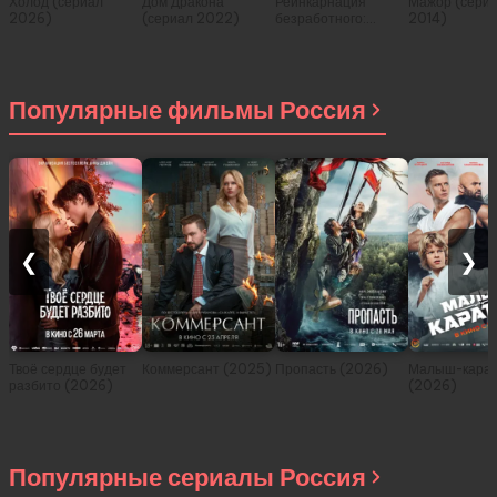
Холод (сериал
Дом Дракона
Реинкарнация
Мажор (сери
2026)
(сериал 2022)
безработного:
2014)
История о
приключениях в
другом мире (сериал
2021)
Популярные фильмы Россия
❮
❯
Твоё сердце будет
Коммерсант (2025)
Пропасть (2026)
Малыш-карат
разбито (2026)
(2026)
Популярные сериалы Россия