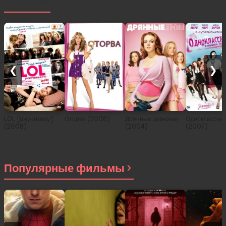
Похожее
❮
❯
LOL [ржунимагу]
Оторва (2008)
Дрянные девчонки
Одноклассни
(2008)
(2004)
(2007)
Популярные фильмы