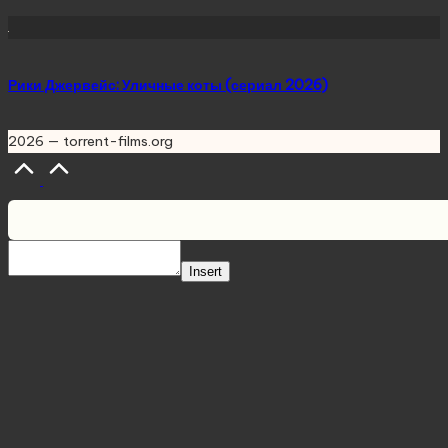
Рики Джервейс: Уличные коты (сериал 2026)
2026 — torrent-films.org
Scroll
to
Top
Insert