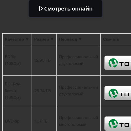
Смотреть онлайн
Качество ▼
Размер ▼
Перевод ▼
Скачать
BDRip
Профессиональный
12.95 ГБ
(1080p)
двухголосый
Blu-Ray
Профессиональный
Remux
29.74 ГБ
двухголосый
(1080p)
Профессиональный
DVDRip
1.37 ГБ
многоголосый