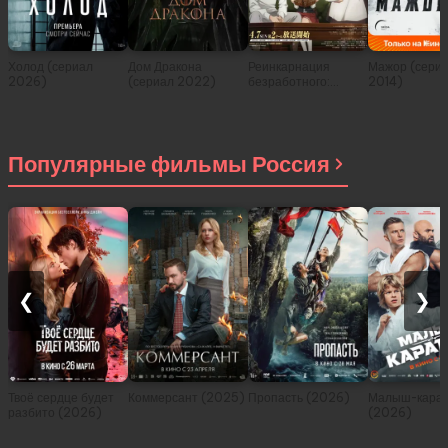
Холод (сериал
Дом Дракона
Реинкарнация
Мажор (сери
2026)
(сериал 2022)
безработного:
2014)
История о
приключениях в
другом мире (сериал
2021)
Популярные фильмы Россия
❮
❯
Твоё сердце будет
Коммерсант (2025)
Пропасть (2026)
Малыш-карат
разбито (2026)
(2026)