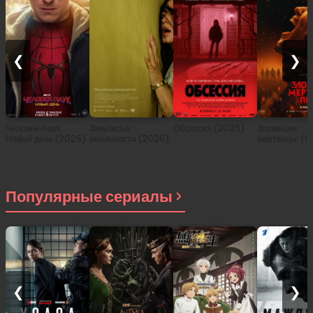
❮
❯
Человек-паук:
Закулисье
Обсессия (2025)
Зловещие
Новый день (2026)
реальности (2026)
мертвецы: Пе
(2026)
Популярные сериалы
❮
❯