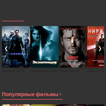
Похожее
❮
❯
Матрица (1999)
Экзистенция (1999)
Геймер (2009)
Нирвана (199
Популярные фильмы