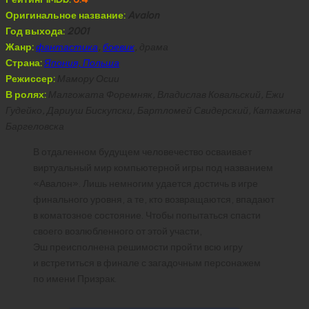
Оригинальное название:
Avalon
Год выхода:
2001
Жанр:
фантастика
,
боевик
, драма
Страна:
Япония, Польша
Режиссер:
Мамору Осии
В ролях:
Малгожата Форемняк, Владислав Ковальский, Ежи
Гудейко, Дариуш Бискупски, Бартломей Свидерский, Катажина
Баргеловска
В отдаленном будущем человечество осваивает
виртуальный мир компьютерной игры под названием
«Авалон». Лишь немногим удается достичь в игре
финального уровня, а те, кто возвращаются, впадают
в коматозное состояние. Чтобы попытаться спасти
своего возлюбленного от этой участи,
Эш преисполнена решимости пройти всю игру
и встретиться в финале с загадочным персонажем
по имени Призрак.