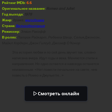
Рейтинг IMDb:
6.6
Оригинальное название:
Romeo and Juliet
Год выхода:
1978
Жанр:
драма,
мелодрама
Страна:
Великобритания
Режиссер:
Элвин Ракофф
В ролях:
Патрик Райкарт, Ребекка Шеир, Селия Джонсон,
Майкл Хордерн, Джон Гилгуд, Джозеф О’Конор
Эта история любви и по сей день звучит так, словно
написана вчера. Идут годы и века. Меняются стили и
направления. Но одно остается и навсегда останется
неизменным: «Нет повести печальнее на свете, чем
повесть о Ромео и Джульетте…»
Смотреть онлайн