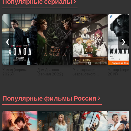
Популярные сериалы
❮
❯
Холод (сериал
Дом Дракона
Реинкарнация
Мажор (сери
2026)
(сериал 2022)
безработного:
2014)
История о
приключениях в
другом мире (сериал
2021)
Популярные фильмы Россия