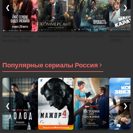
❮
❯
Твоё сердце будет
Коммерсант (2025)
Пропасть (2026)
Малыш-карат
разбито (2026)
(2026)
Популярные сериалы Россия
❮
❯