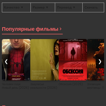
Качество ▼
Размер ▼
Перевод ▼
Скачать
Популярные фильмы
❮
❯
Человек-паук:
Закулисье
Обсессия (2025)
Зловещие
Новый день (2026)
реальности (2026)
мертвецы: Пе
(2026)