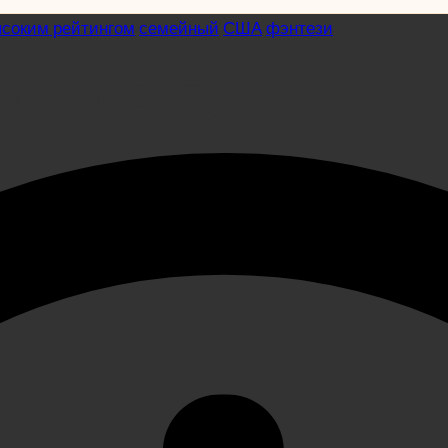
ысоким рейтингом
семейный
США
фэнтези
омов (1937)