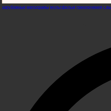
Posted
зарубежные
мелодрамы
мультфильм
приключения
с в
in
Белоснежка и семь гн