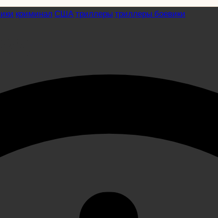
вики
криминал
США
триллеры
триллеры боевики
986)