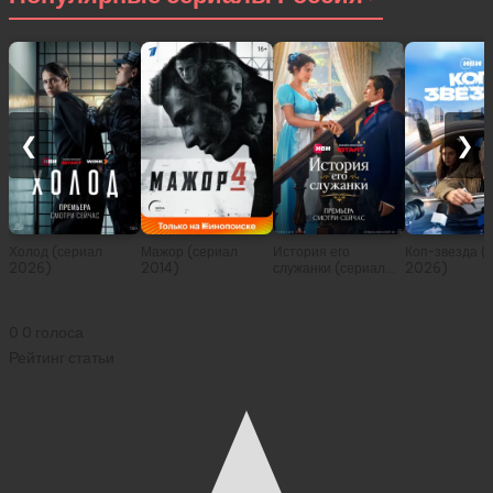
❮
❯
Холод (сериал
Мажор (сериал
История его
Коп-звезда (
2026)
2014)
служанки (сериал
2026)
2026)
0
0
голоса
Рейтинг статьи