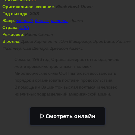
Оригинальное название:
Black Hawk Down
Год выхода:
2001
Жанр:
военный
,
боевик
,
история
, драма
Страна:
США
Режиссер:
Ридли Скотт
В ролях:
Джош Хартнетт, Юэн Макгрегор, Эрик Бана, Уильям
Фихтнер, Сэм Шепард, Джейсон Айзекс
Сомали, 1993 год. Страна вымирает от голода, число
жертв превысило триста тысяч человек.
Миротворческие силы ООН пытаются восстановить
порядок и организовать поставки продовольствия.
В помощь им Вашингтон выслал полтысячи человек
из элитных подразделений американской армии.
Смотреть онлайн