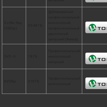
Дублированный,
профессиональный
2 x Blu-Ray
многоголосый,
53.48 ГБ
(1080p)
профессиональный
двухголосый,
авторский (Живов)
Профессиональный
DVD-9
7.8 ГБ
многоголосый,
авторский
Профессиональный
DVDRip
2.19 ГБ
многоголосый