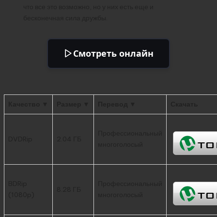
что все это возможно, но у них есть еще и
бесконечная сила дружбы.
Смотреть онлайн
Качество ▼
Размер ▼
Перевод ▼
Скачать
Профессиональный
DVDRip
2.04 ГБ
многоголосый
BDRip
Профессиональный
8.28 ГБ
(1080p)
многоголосый