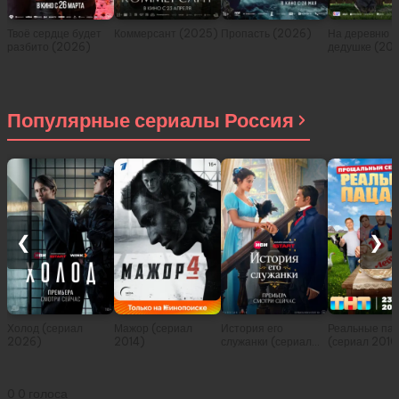
Твоё сердце будет
Коммерсант (2025)
Пропасть (2026)
На деревню
разбито (2026)
дедушке (20
Популярные сериалы Россия
❮
❯
Холод (сериал
Мажор (сериал
История его
Реальные па
2026)
2014)
служанки (сериал
(сериал 2010
2026)
0
0
голоса