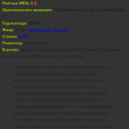
Рейтинг IMDb:
6.2
Оригинальное название:
The Sisterhood of the Traveling Pants
2
Год выхода:
2008
Жанр:
драма,
мелодрама
,
комедия
Страна:
США
Режиссер:
Санаа Хамри
В ролях:
Эмбер Тэмблин, Алексис Бледел, Америка Феррера,
Блейк Лайвли, Рэйчел Николс, Том Уисдом
Продолжение истории о четырех подругах детства,
которых разметала в разные стороны судьба-
злодейка и только пара джинсов из секонд-хэнда,
которая идеально подходит каждой из них и
передается из рук в руки, их талисман, не дает им
забыть о своей дружбе. Прошло три года. Из 16-ти
летних девчушек получились 19-ти летние красотки.
Первый год в колледже. И первые летние каникулы.
Они любят и ссорятся, открывают в себе страхи и
таланты, исследуют запасы своей любви и понимают,