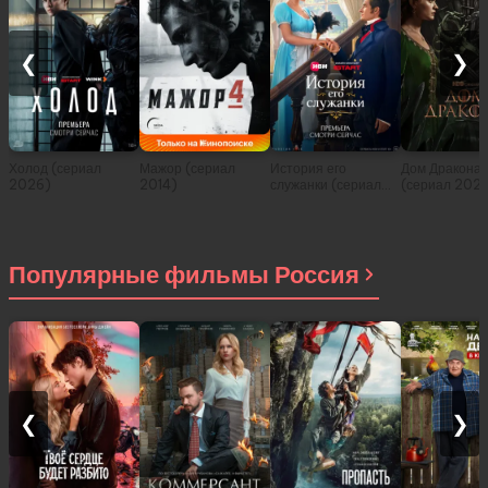
❮
❯
Холод (сериал
Мажор (сериал
История его
Дом Дракона
2026)
2014)
служанки (сериал
(сериал 202
2026)
Популярные фильмы Россия
❮
❯