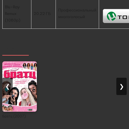
Blu-Ray
Профессиональный
Remux
20.22 ГБ
многоголосый
(1080p)
Похожее
❮
❯
Братц (2007)