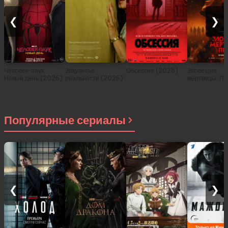
❮
❯
Человек-паук:
Закулисье
Обсессия (2025)
Зловещие
Новый день (2026)
реальности (2026)
мертвецы: Пе
(2026)
Популярные сериалы
❮
❯