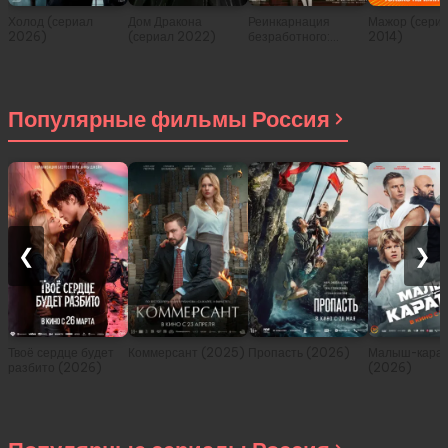
Холод (сериал
Дом Дракона
Реинкарнация
Мажор (сери
2026)
(сериал 2022)
безработного:
2014)
История о
приключениях в
другом мире (сериал
2021)
Популярные фильмы Россия
❮
❯
Твоё сердце будет
Коммерсант (2025)
Пропасть (2026)
Малыш-карат
разбито (2026)
(2026)