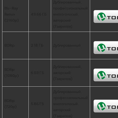
Дублированный,
Blu-Ray
профессиональный
Remux
49.66 ГБ
многоголосый,
(2160p)
авторский
(Гаврилов)
BDRip
2.18 ГБ
Дублированный
Дублированный,
BDRip
6.03 ГБ
авторский
(1080p)
(Гаврилов)
Дублированный,
профессиональный
BDRip
5.86 ГБ
многоголосый,
(720p)
авторский
(Гаврилов)