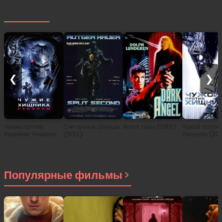
Похожее
❮
❯
Чужие против
Считанные секунды
Ангел тьмы (1989)
Чужой против
Хищника: Реквием
(1992)
Хищника (20
(2007)
Популярные фильмы