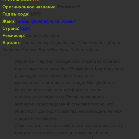
Оригинальное название:
Predator 2
Год выхода:
1990
Жанр:
ужасы
,
фантастика
,
боевик
Страна:
США
Режиссер:
Стивен Хопкинс
В ролях:
Дэнни Гловер, Гэри Бьюзи, Рубен Бладес, Мария
Кончита Алонсо, Билл Пэкстон, Роберт Дави
Харриган — крутой полицейский отдела по борьбе с
наркотиками полиции Лос-Анджелеса. Ему поручено
расследование серии убийств крупных
криминальных авторитетов города. Все убийства
совершены в извращенной форме и пахнут
неприкрытым садизмом. После проведения
экспертиз и расследований становится ясно, что
убийство — дело рук существа, не имеющего ничего
общего с человеком.
Землю опять посетил межпланетный охотник, но ему
придется столкнуться с существом еще более