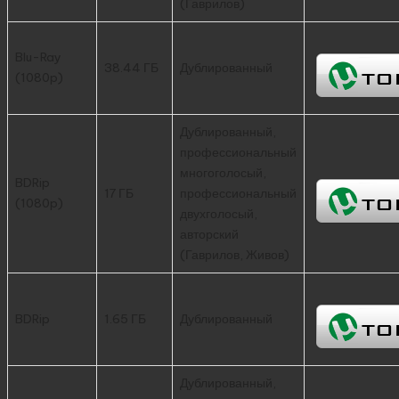
(Гаврилов)
Blu-Ray
38.44 ГБ
Дублированный
(1080p)
Дублированный,
профессиональный
многоголосый,
BDRip
17 ГБ
профессиональный
(1080p)
двухголосый,
авторский
(Гаврилов, Живов)
BDRip
1.65 ГБ
Дублированный
Дублированный,