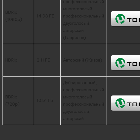
профессиональный
многоголосый,
BDRip
14.98 ГБ
профессиональный
(1080p)
двухголосый,
авторский
(Гаврилов)
HDRip
2.11 ГБ
Авторский (Живов)
Дублированный,
профессиональный
BDRip
многоголосый,
10.51 ГБ
(720p)
профессиональный
двухголосый,
авторский