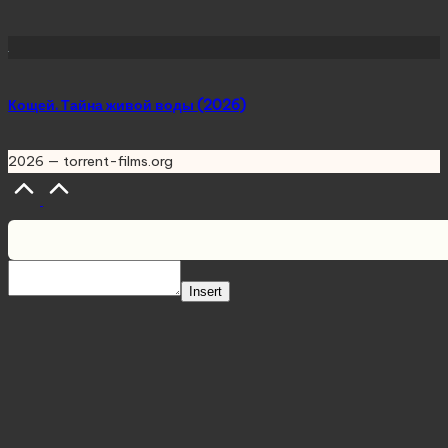
Кощей. Тайна живой воды (2026)
2026 — torrent-films.org
Scroll
to
Top
Insert