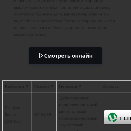
опасным, чем он сам — с человеком. Харриган
выслеживает охотника, постепенно сам становясь
охотником. Один на один, как настоящий воин, он
ведет бескомпромиссную битву за сохранение чести
и права человека не быть существом, на которое
можно охотиться.
Смотреть онлайн
Качество ▼
Размер ▼
Перевод ▼
Скачать
Дублированный,
профессиональный
Blu-Ray
многоголосый,
Remux
60.34 ГБ
профессиональный
(2160p)
двухголосый,