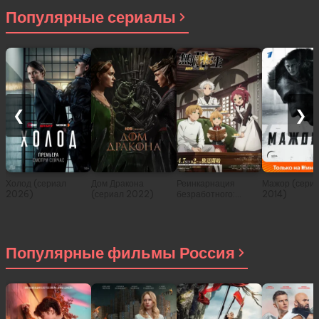
Популярные сериалы
❮
❯
Холод (сериал
Дом Дракона
Реинкарнация
Мажор (сери
2026)
(сериал 2022)
безработного:
2014)
История о
приключениях в
другом мире (сериал
2021)
Популярные фильмы Россия