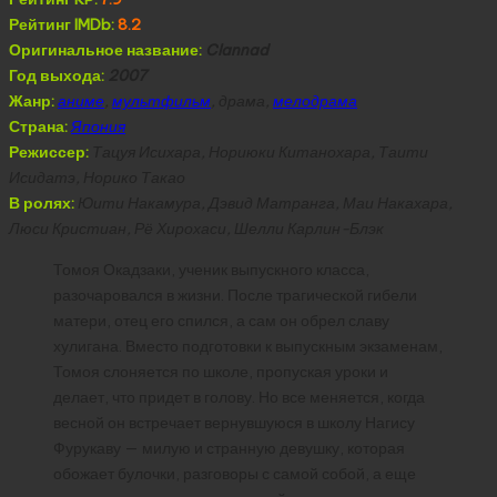
Рейтинг IMDb:
8.2
Оригинальное название:
Clannad
Год выхода:
2007
Жанр:
аниме
,
мультфильм
, драма,
мелодрама
Страна:
Япония
Режиссер:
Тацуя Исихара, Нориюки Китанохара, Таити
Исидатэ, Норико Такао
В ролях:
Юити Накамура, Дэвид Матранга, Маи Накахара,
Люси Кристиан, Рё Хирохаси, Шелли Карлин-Блэк
Томоя Окадзаки, ученик выпускного класса,
разочаровался в жизни. После трагической гибели
матери, отец его спился, а сам он обрел славу
хулигана. Вместо подготовки к выпускным экзаменам,
Томоя слоняется по школе, пропуская уроки и
делает, что придет в голову. Но все меняется, когда
весной он встречает вернувшуюся в школу Нагису
Фурукаву — милую и странную девушку, которая
обожает булочки, разговоры с самой собой, а еще