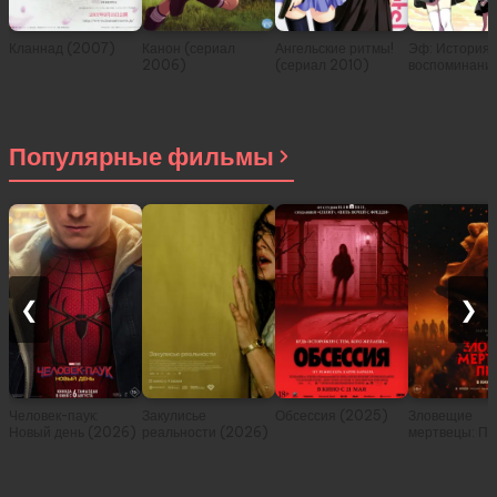
Кланнад (2007)
Канон (сериал
Ангельские ритмы!
Эф: История
2006)
(сериал 2010)
воспоминани
(сериал 200
Популярные фильмы
❮
❯
Человек-паук:
Закулисье
Обсессия (2025)
Зловещие
Новый день (2026)
реальности (2026)
мертвецы: Пе
(2026)