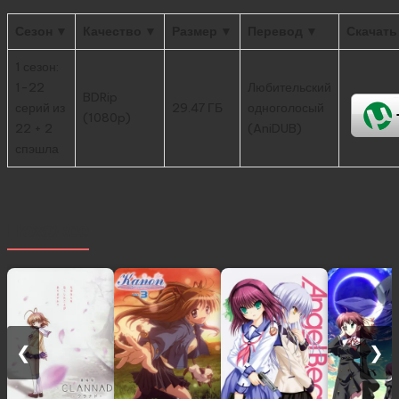
Сезон ▼
Качество ▼
Размер ▼
Перевод ▼
Скачать
1 сезон:
1-22
Любительский
BDRip
серий из
29.47 ГБ
одноголосый
(1080p)
22 + 2
(AniDUB)
спэшла
Похожее
❮
❯