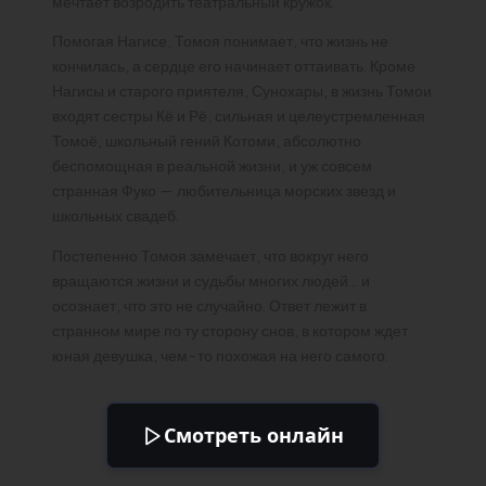
мечтает возродить театральный кружок.
Помогая Нагисе, Томоя понимает, что жизнь не
кончилась, а сердце его начинает оттаивать. Кроме
Нагисы и старого приятеля, Сунохары, в жизнь Томои
входят сестры Кё и Рё, сильная и целеустремленная
Томоё, школьный гений Котоми, абсолютно
беспомощная в реальной жизни, и уж совсем
странная Фуко — любительница морских звезд и
школьных свадеб.
Постепенно Томоя замечает, что вокруг него
вращаются жизни и судьбы многих людей… и
осознает, что это не случайно. Ответ лежит в
странном мире по ту сторону снов, в котором ждет
юная девушка, чем-то похожая на него самого.
Смотреть онлайн