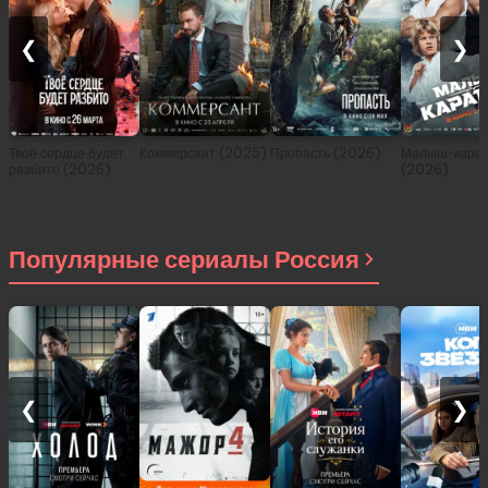
❮
❯
Твоё сердце будет
Коммерсант (2025)
Пропасть (2026)
Малыш-карат
разбито (2026)
(2026)
Популярные сериалы Россия
❮
❯