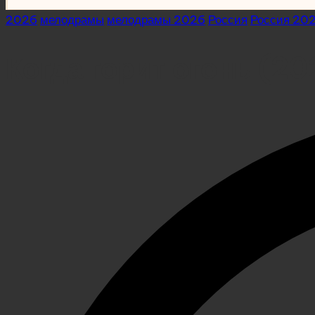
Posted
2026
мелодрамы
мелодрамы 2026
Россия
Россия 20
in
Когда горит огонь (20