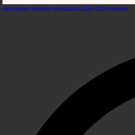
Posted
зарубежные
комедии
мелодрамы
США
США комедии
in
Коктейль (1988)