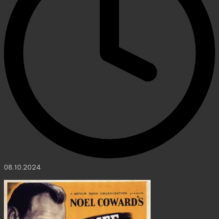
08.10.2024