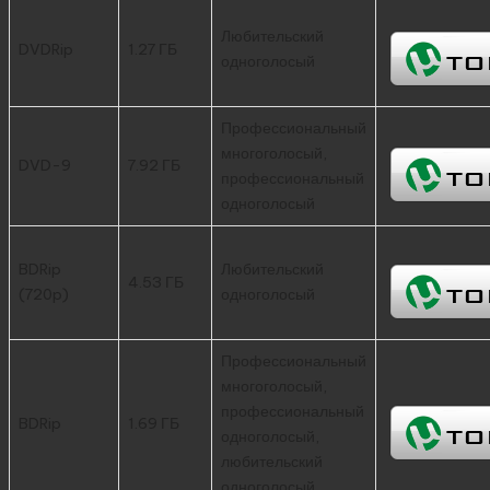
Любительский
DVDRip
1.27 ГБ
одноголосый
Профессиональный
многоголосый,
DVD-9
7.92 ГБ
профессиональный
одноголосый
BDRip
Любительский
4.53 ГБ
(720p)
одноголосый
Профессиональный
многоголосый,
профессиональный
BDRip
1.69 ГБ
одноголосый,
любительский
одноголосый