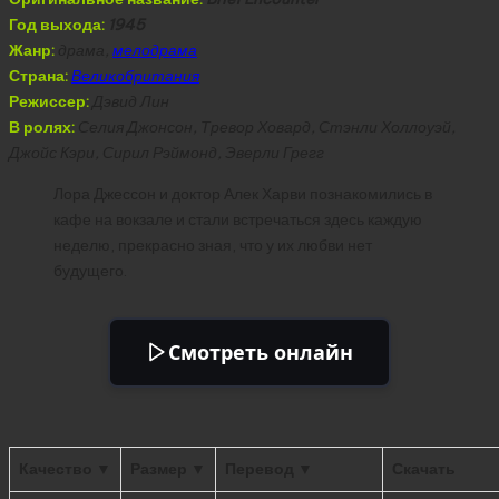
Год выхода:
1945
Жанр:
драма,
мелодрама
Страна:
Великобритания
Режиссер:
Дэвид Лин
В ролях:
Селия Джонсон, Тревор Ховард, Стэнли Холлоуэй,
Джойс Кэри, Сирил Рэймонд, Эверли Грегг
Лора Джессон и доктор Алек Харви познакомились в
кафе на вокзале и стали встречаться здесь каждую
неделю, прекрасно зная, что у их любви нет
будущего.
Смотреть онлайн
Качество ▼
Размер ▼
Перевод ▼
Скачать