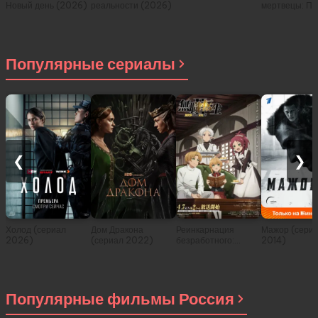
Новый день (2026)
реальности (2026)
мертвецы: Пе
(2026)
Популярные сериалы
❮
❯
Холод (сериал
Дом Дракона
Реинкарнация
Мажор (сери
2026)
(сериал 2022)
безработного:
2014)
История о
приключениях в
другом мире (сериал
2021)
Популярные фильмы Россия