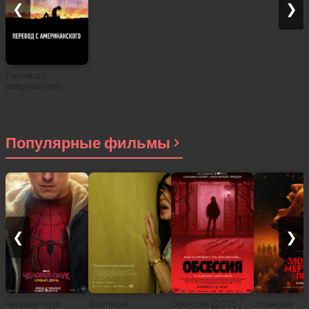
❮
❯
Перевод с
американского
(2011)
Популярные фильмы
❮
❯
Человек-паук:
Закулисье
Обсессия (2025)
Зловещие