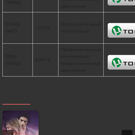
(1080p)
двухголосый
DVDRip
Профессиональный
1.46 ГБ
(AVC)
многоголосый
Профессиональный
BDRip
многоголосый,
8.84 ГБ
(1080p)
профессиональный
двухголосый
Похожее