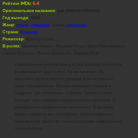
Рейтинг IMDb:
6.4
Оригинальное название:
Les amants criminels
Год выхода:
1999
Жанр:
ужасы
,
триллер
, драма,
криминал
Страна:
Франция
Режиссер:
Франсуа Озон
В ролях:
Наташа Ренье, Жереми Ренье, Мики Манойлович,
Салим Кешьюш, Ясмин Бельмади, Бернар Мом
Симпатичные ребята Алиса и Люк убивают приятеля
и закапывают труп в лесу. Но им не везет. Их
замечает житель лесного домика, и он не прочь с
ними поразвлечься. Лесник закрывает узников в
подвале, где любовники, к своему `удовольствию`,
находят труп недавно похороненного приятеля. И
калейдоскоп развлечений начинается. В фильме
можно заметить все озоновские художественные
пристрастия: убийство, гомосексуализм, извращение,
черный юмор.