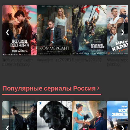
❮
❯
Твоё сердце будет
Коммерсант (2025)
Пропасть (2026)
Малыш-карат
разбито (2026)
(2026)
Популярные сериалы Россия
❮
❯