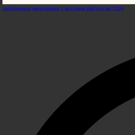
Posted
зарубежные
мелодрамы
с высоким рейтингом
США
in
Лолита (1997)