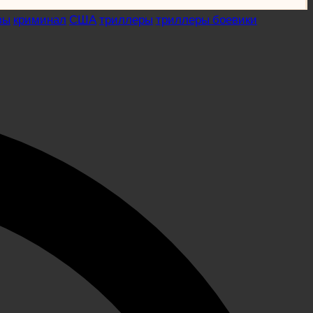
вы
криминал
США
триллеры
триллеры боевики