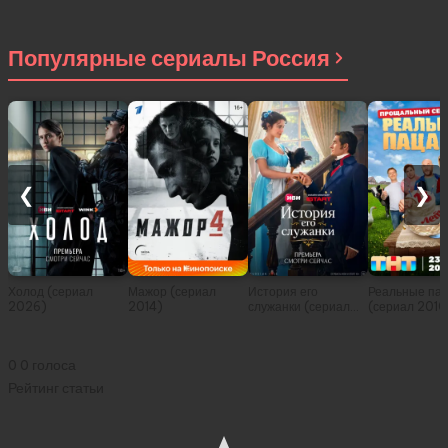
Популярные сериалы Россия
❮
❯
Холод (сериал
Мажор (сериал
История его
Реальные па
2026)
2014)
служанки (сериал
(сериал 2010
2026)
0
0
голоса
Рейтинг статьи