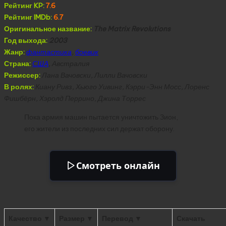
Рейтинг KP:
7.6
Рейтинг IMDb:
6.7
Оригинальное название:
The Matrix Revolutions
Год выхода:
2003
Жанр:
фантастика
,
боевик
Страна:
США
, Австралия
Режиссер:
Лана Вачовски, Лилли Вачовски
В ролях:
Киану Ривз, Хьюго Уивинг, Кэрри-Энн Мосс, Лоренс
Фишбёрн, Хэролд Перрино, Джина Торрес
Пока армия машин пытается уничтожить Зион,
его жители из последних сил держат оборону.
Смотреть онлайн
Качество ▼
Размер ▼
Перевод ▼
Скачать