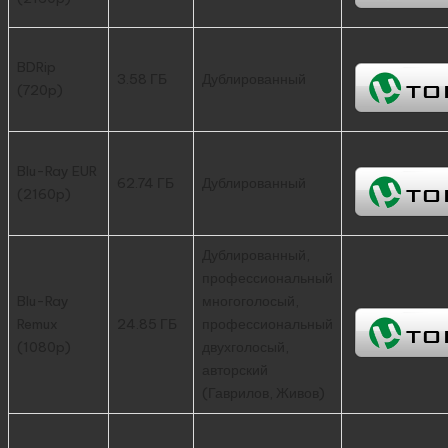
BDRip
3.58 ГБ
Дублированный
(720p)
Blu-Ray EUR
62.74 ГБ
Дублированный
(2160p)
Дублированный,
профессиональный
Blu-Ray
многоголосый,
Remux
24.85 ГБ
профессиональный
(1080p)
двухголосый,
авторский
(Гаврилов, Живов)