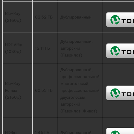
Blu-Ray
62.52 ГБ
Дублированный
(2160p)
Дублированный,
HDTVRip
12.11 ГБ
авторский
(1080p)
(Гаврилов)
Дублированный,
профессиональный
Blu-Ray
многоголосый,
Remux
60.53 ГБ
профессиональный
(2160p)
двухголосый,
авторский
(Гаврилов, Живов)
HDRip
1.45 ГБ
Дублированный