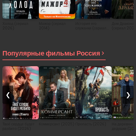
Холод (сериал
Мажор (сериал
История его
Дом Дракона
2026)
2014)
служанки (сериал
(сериал 202
2026)
Популярные фильмы Россия
❮
❯
Твоё сердце будет
Коммерсант (2025)
Пропасть (2026)
На деревню
разбито (2026)
дедушке (20