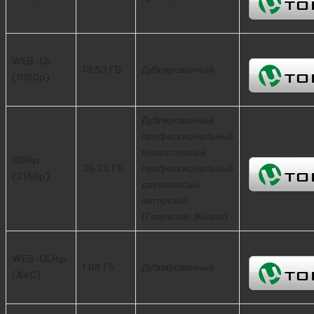
WEB-DL
13.53 ГБ
Дублированный
(1080p)
Дублированный,
профессиональный
многоголосый,
BDRip
36.25 ГБ
профессиональный
(2160p)
двухголосый,
авторский
(Гаврилов, Живов)
WEB-DLRip
1.08 ГБ
Дублированный
(AVC)