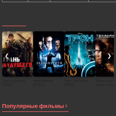
Похожее
❮
❯
Грань будущего
Эквилибриум
Трон: Наследие
Терминатор: 
(2014)
(2002)
(2010)
придёт спаси
(2009)
Популярные фильмы