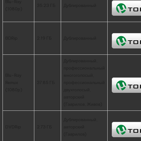
Blu-Ray
35.23 ГБ
Дублированный
(1080p)
BDRip
2.19 ГБ
Дублированный
Дублированный,
профессиональный
Blu-Ray
многоголосый,
Remux
37.85 ГБ
профессиональный
(1080p)
двухголосый,
авторский
(Гаврилов, Живов)
Дублированный,
DVDRip
2.73 ГБ
авторский
(Гаврилов)