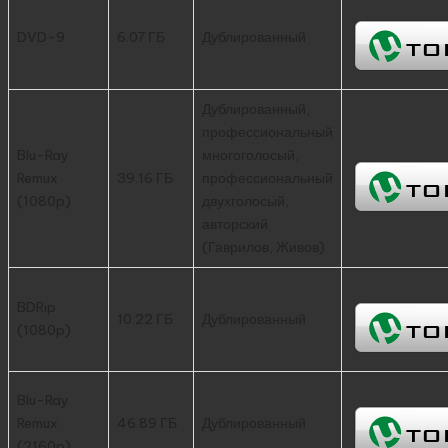
DVD-9
6.07 ГБ
Дублированный
Дублированный,
профессиональный
Blu-Ray
многоголосый,
Remux
39.16 ГБ
профессиональный
(1080p)
двухголосый,
авторский
(Гаврилов, Живов)
BDRip
10.22 ГБ
Дублированный
(1080p)
Blu-Ray
Remux
46.89 ГБ
Дублированный
(2160p)