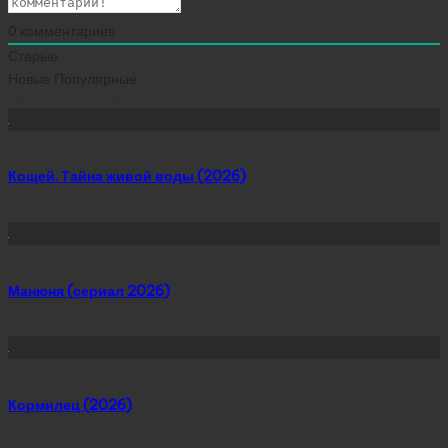
0
комментариев
Старые
Новые
Популярные
Сейчас скачивают
Кощей. Тайна живой воды (2026)
Манюня (сериал 2026)
Кормилец (2026)