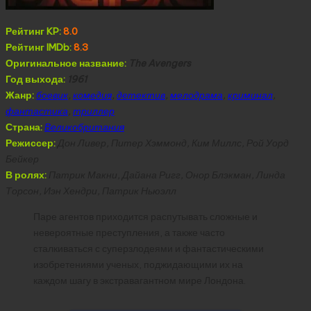
Рейтинг KP:
8.0
Рейтинг IMDb:
8.3
Оригинальное название:
The Avengers
Год выхода:
1961
Жанр:
боевик
,
комедия
,
детектив
,
мелодрама
,
криминал
,
фантастика
,
триллер
Страна:
Великобритания
Режиссер:
Дон Ливер, Питер Хэммонд, Ким Миллс, Рой Уорд
Бейкер
В ролях:
Патрик Макни, Дайана Ригг, Онор Блэкман, Линда
Торсон, Иэн Хендри, Патрик Ньюэлл
Паре агентов приходится распутывать сложные и
невероятные преступления, а также часто
сталкиваться с суперзлодеями и фантастическими
изобретениями ученых, поджидающими их на
каждом шагу в экстравагантном мире Лондона.