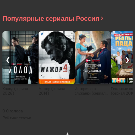
Популярные сериалы Россия
❮
❯
Холод (сериал
Мажор (сериал
История его
Реальные па
2026)
2014)
служанки (сериал
(сериал 2010
2026)
0
0
голоса
Рейтинг статьи